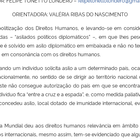
R: FELIPE TONETTO LONDERO –
felipetonettolondero@gma
ORIENTADORA: VALÉRIA RIBAS DO NASCIMENTO
opolitização dos Direitos Humanos, e levando-se em consid
as – “asilados políticos diplomáticos” –, em que lhes pese 
este é solvido em asilo diplomático em embaixada e não no te
as em consonância com os direitos humanos.
ndo um indivíduo solicita asilo a um determinado país, oc
ionalmente, no sentido de se dirigir ao território nacional
, este não consegue autorização do país em que se encontr
ndivíduo fica “entre a cruz e a espada”, e, como medida palia
oncedeu asilo, local dotado de imunidade internacional, ev
a Mundial deu aos direitos humanos relevância em âmbito d
internacionais, mesmo assim, tem-se evidenciado que alguns