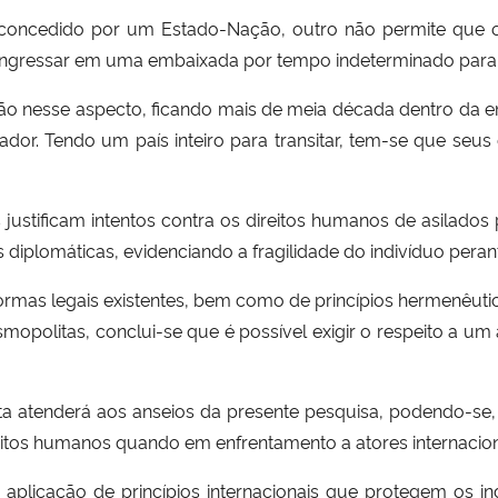
concedido por um Estado-Nação, outro não permite que o in
que ingressar em uma embaixada por tempo indeterminado para 
ção nesse aspecto, ficando mais de meia década dentro da 
or. Tendo um país inteiro para transitar, tem-se que seus
justificam intentos contra os direitos humanos de asilados
diplomáticas, evidenciando a fragilidade do indivíduo per
normas legais existentes, bem como de princípios hermenêut
mopolitas, conclui-se que é possível exigir o respeito a u
ta atenderá aos anseios da presente pesquisa, podendo-se
ireitos humanos quando em enfrentamento a atores internaciona
aplicação de princípios internacionais que protegem os in