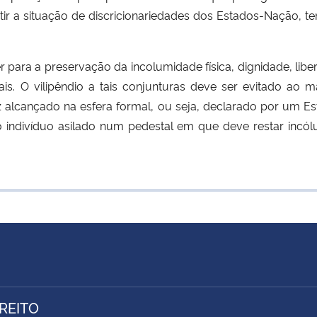
sistir a situação de discricionariedades dos Estados-Naç
 para a preservação da incolumidade física, dignidade, lib
tais. O vilipêndio a tais conjunturas deve ser evitado a
ez alcançado na esfera formal, ou seja, declarado por um 
 o indivíduo asilado num pedestal em que deve restar inc
IREITO