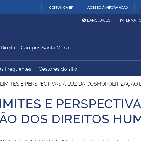
COMUNICA BR
ACESSO À INFORMAÇÃO
Ministério da Defesa
Ministério das Relações
Mini
IR
LANGUAGES
INTERNATI
Exteriores
PARA
O
Ministério da Cidadania
Ministério da Saúde
Mini
CONTEÚDO
ireito – Campus Santa Maria
as Frequentes
Gestores do sítio
Ministério do
Controladoria-Geral da
Mini
Desenvolvimento Regional
União
Famí
: LIMITES E PERSPECTIVAS À LUZ DA COSMOPOLITIZAÇÃO
Hum
LIMITES E PERSPECTIV
Advocacia-Geral da União
Banco Central do Brasil
Plan
ÃO DOS DIREITOS HU