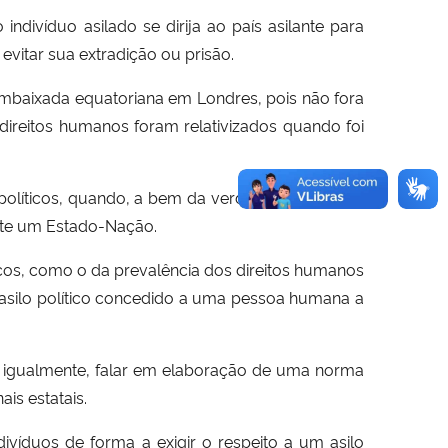
divíduo asilado se dirija ao país asilante para
evitar sua extradição ou prisão.
embaixada equatoriana em Londres, pois não fora
 direitos humanos foram relativizados quando foi
 políticos, quando, a bem da verdade, aqueles os
ante um Estado-Nação.
icos, como o da prevalência dos direitos humanos
m asilo político concedido a uma pessoa humana a
, igualmente, falar em elaboração de uma norma
is estatais.
divíduos de forma a exigir o respeito a um asilo