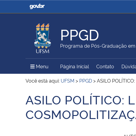
Casa Civil
Ministério da Justiça e
Segurança Pública
PPGD
Ministério da Agricultura,
Ministério da Educação
Programa de Pós-Graduação em D
Pecuária e Abastecimento
Menu Principal do Sítio
Menu
Página Inicial
Contato
Dúvid
Ministério do Meio Ambiente
Ministério do Turismo
Você está aqui:
UFSM
>
PPGD
>
ASILO POLÍTICO
ASILO POLÍTICO: 
Início do conteúdo
Secretaria de Governo
Gabinete de Segurança
COSMOPOLITIZAÇ
Institucional