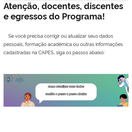
Atenção, docentes, discentes
Ministério da Cidadania
e egressos do Programa!
Ministério da Saúde
Se você precisa corrigir ou atualizar seus dados
Ministério de Minas e Energia
pessoais, formação acadêmica ou outras informações
cadastradas na CAPES, siga os passos abaixo:
Ministério da Ciência, Tecnologia, Inovações e Comunicações
Ministério do Meio Ambiente
Ministério do Turismo
Ministério do Desenvolvimento Regional
Controladoria-Geral da União
Ministério da Mulher, da Família e dos Direitos Humanos