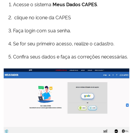
Acesse o sistema
Meus Dados CAPES
.
Secretaria-Geral
clique no icone da CAPES
Secretaria de Governo
Faça login com sua senha.
Se for seu primeiro acesso, realize o cadastro.
Gabinete de Segurança Institucional
Confira seus dados e faça as correções necessárias.
Advocacia-Geral da União
Banco Central do Brasil
Planalto