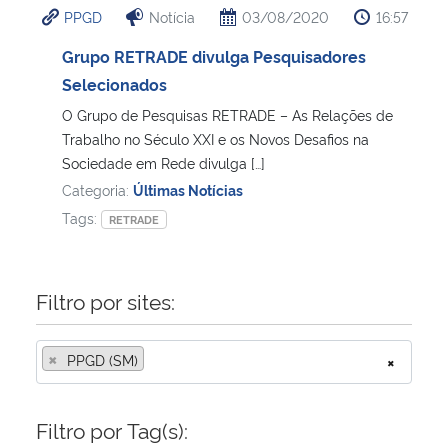
PPGD
Notícia
03/08/2020
16:57
Ministério da Cidadania
Grupo RETRADE divulga Pesquisadores
Ministério da Saúde
Selecionados
O Grupo de Pesquisas RETRADE – As Relações de
Ministério de Minas e Energia
Trabalho no Século XXI e os Novos Desafios na
Sociedade em Rede divulga […]
Ministério da Ciência, Tecnologia, Inovações e Comunicações
Categoria:
Últimas Notícias
Tags:
RETRADE
Ministério do Meio Ambiente
Ministério do Turismo
Filtro por sites:
Ministério do Desenvolvimento Regional
×
PPGD (SM)
×
Controladoria-Geral da União
Filtro por Tag(s):
Ministério da Mulher, da Família e dos Direitos Humanos