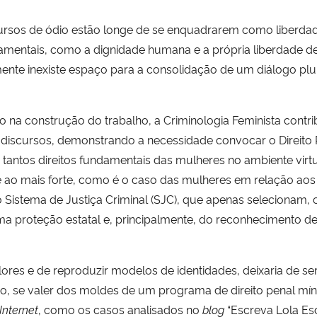
ursos de ódio estão longe de se enquadrarem como liberdade
damentais, como a dignidade humana e a própria liberdade 
nte inexiste espaço para a consolidação de um diálogo pl
na construção do trabalho, a Criminologia Feminista contrib
discursos, demonstrando a necessidade convocar o Direito
 tantos direitos fundamentais das mulheres no ambiente virt
nte ao mais forte, como é o caso das mulheres em relação ao
o Sistema de Justiça Criminal (SJC), que apenas selecionam, 
ma proteção estatal e, principalmente, do reconhecimento de
res e de reproduzir modelos de identidades, deixaria de ser u
ão, se valer dos moldes de um programa de direito penal mí
Internet
, como os casos analisados no
blog
“Escreva Lola Esc