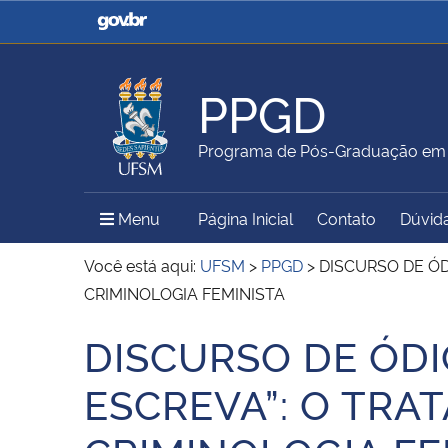
Casa Civil
Ministério da Justiça e
Segurança Pública
PPGD
Ministério da Agricultura,
Ministério da Educação
Programa de Pós-Graduação em D
Pecuária e Abastecimento
Menu Principal do Sítio
Menu
Página Inicial
Contato
Dúvid
Ministério do Meio Ambiente
Ministério do Turismo
Você está aqui:
UFSM
>
PPGD
>
DISCURSO DE ÓD
CRIMINOLOGIA FEMINISTA
DISCURSO DE ÓDI
Secretaria de Governo
Gabinete de Segurança
Início do conteúdo
Institucional
ESCREVA”: O TRA