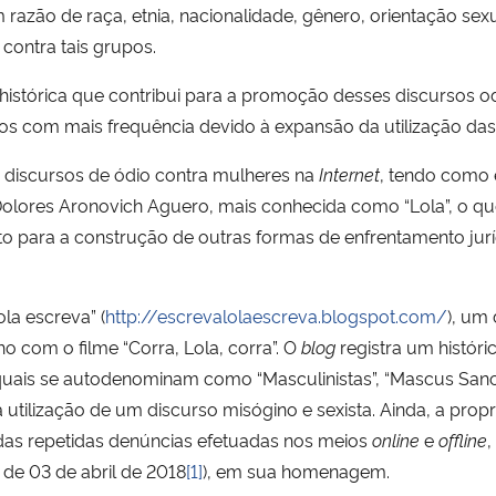
zão de raça, etnia, nacionalidade, gênero, orientação sexual
 contra tais grupos.
histórica que contribui para a promoção desses discursos o
os com mais frequência devido à expansão da utilização das
e discursos de ódio contra mulheres na
Internet
, tendo como
a Dolores Aronovich Aguero, mais conhecida como “Lola”, o que 
nto para a construção de outras formas de enfrentamento jur
la escreva” (
http://escrevalolaescreva.blogspot.com/
), um
 com o filme “Corra, Lola, corra”. O
blog
registra um histór
quais se autodenominam como “Masculinistas”, “Mascus San
utilização de um discurso misógino e sexista. Ainda, a propr
 das repetidas denúncias efetuadas nos meios
online
e
offline
,
 de 03 de abril de 2018
[1]
), em sua homenagem.