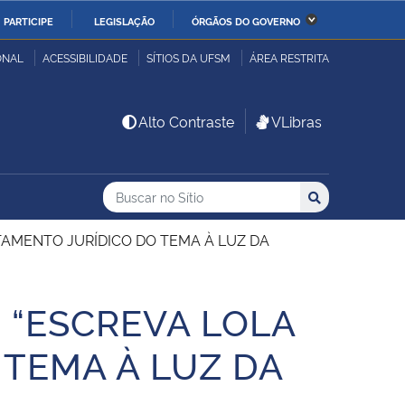
PARTICIPE
LEGISLAÇÃO
ÓRGÃOS DO GOVERNO
stério da Economia
Ministério da Infraestrutura
ONAL
ACESSIBILIDADE
SÍTIOS DA UFSM
ÁREA RESTRITA
stério de Minas e Energia
Ministério da Ciência,
Alto Contraste
VLibras
Tecnologia, Inovações e
Comunicações
Buscar no no Sítio
Busca
Busca:
Buscar
stério da Mulher, da
Secretaria-Geral
lia e dos Direitos
TAMENTO JURÍDICO DO TEMA À LUZ DA
anos
 “ESCREVA LOLA
alto
 TEMA À LUZ DA