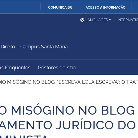
COMUNICA BR
ACESSO À INFORMAÇÃO
Ministério da Defesa
Ministério das Relações
Mini
IR
LANGUAGES
INTERNATI
Exteriores
PARA
O
Ministério da Cidadania
Ministério da Saúde
Mini
CONTEÚDO
ireito – Campus Santa Maria
as Frequentes
Gestores do sítio
Ministério do
Controladoria-Geral da
Mini
Desenvolvimento Regional
União
Famí
IO MISÓGINO NO BLOG “ESCREVA LOLA ESCREVA”: O TRA
Hum
O MISÓGINO NO BLOG
Advocacia-Geral da União
Banco Central do Brasil
Plan
TAMENTO JURÍDICO DO