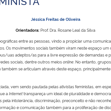
MINISTA
Jéssica Freitas de Oliveira
Orientadora:
Prof. Dra. Rosane Leal da Silva
geográficas entre as pessoas, vindo a propiciar uma comunic
dos. Os movimentos sociais também viram neste espaço um c
 seus/uas adeptos/as para a livre expressão de demandas e 
 redes sociais, dentre outros meios
online
. No entanto, grupo
am também se articulam através deste espaço, principalment
ciada, vem sendo pautada pelas ativistas feministas, em esp
que a
Internet
transpareça um ideal de pluralidade e democra
 pela intolerância, discriminação, preconceito e não reconh
informação e comunicação também para a proliferação de dis