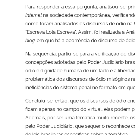
Para responder a essa pergunta, analisou-se, 
Internet
na sociedade contemporânea, verificand
como foram analisados os discursos de ódio na
“Escreva Lola Escreva”. Assim, foi realizada a A
blog,
em que há a ocorrência do discurso de ódio
Na sequência, partiu-se para a verificação do di
concepções adotadas pelo Poder Judiciário brasi
ódio e dignidade humana de um lado e a liberdad
problemática dos discursos de ódio misóginos 
ineficiências do sistema penal no formato em que
Concluiu-se, então, que os discursos de ódio e
ficam apenas no campo do virtual, elas podem pe
Ademais, por ser uma temática muito recente, os
pelo Poder Judiciário, que sequer o reconhece 
de leis brasileiras específicas sobre a temática.