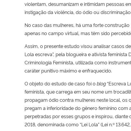
violentam, desumanizam e intimidam pessoas em ra
instigação da violência, do ódio ou discriminação
No caso das mulheres, há uma forte construção 
apenas no campo virtual, mas têm sido percebid
Assim, o presente estudo visou analisar casos d
Lola escreva”, pela blogueira e ativista feminist
Criminologia Feminista, utilizada como instrume
caráter punitivo máximo e enfraquecido.
O objeto do estudo de caso foi o
blog
“Escreva Lo
feminista, que carrega em seu nome um trocadilho
propagam ódio contra mulheres neste local, os 
pregam a inferioridade do gênero feminino com a 
perpetradas por esses grupos e inspirou, diante
2018, denominada como “Lei Lola” (Lei n.º 13.642,