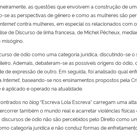
primeiramente, as questões que envolvem a construção de 
o-se as perspectivas de gênero e como as mulheres são pe
Internet
contra mulheres, em especial os relacionados com o 
nálise de Discurso de linha francesa, de Michel Pêcheux, med
 misógino.
scurso de ódio como uma categoria jurídica, discutindo-se o 
leiro. Ademais, debateram-se as possíveis origens do ódio, 
e de expressão de outro. Em seguida, foi analisado qual enf
na
Internet
, baseando-se nos ensinamentos propostos pela Crim
 é aplicado e operado na atualidade.
ncontrados no
blog
“Escreva Lola Escreva” carregam uma alta
rcorrer também o mundo real e acarretar violências físicas 
 discursos de ódio não são percebidos pelo Direito como um
como categoria jurídica e não conduz formas de enfretament