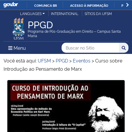
COMUNICA BR
ACESSO À INFORMAÇÃO
PARTI
Casa Civil
LANGUAGES
INTERNATIONAL
SÍTIOS DA UFSM
IR
PPGD
PARA
Ministério da Justiça e Segurança Pública
O
Programa de Pós-Graduação em Direito – Campus Santa
Maria
CONTEÚDO
Ministério da Defesa
Buscar no no Sítio
Busca
Busca:
Menu Principal do Sítio
Menu
Busc
Ministério das Relações Exteriores
Você está aqui:
UFSM
>
PPGD
>
Eventos
>
Curso sobre
Introdução ao Pensamento de Marx
Ministério da Economia
Início do conteúdo
Início do conteúdo
Ministério da Infraestrutura
Ministério da Agricultura, Pecuária e Abastecimento
Ministério da Educação