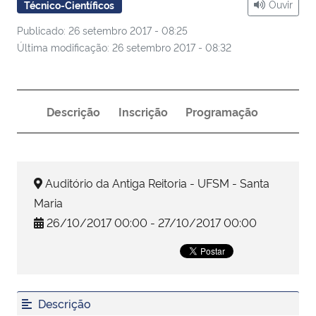
Ouvir
Técnico-Científicos
Publicado: 26 setembro 2017 - 08:25
Secretaria-Geral
Última modificação: 26 setembro 2017 - 08:32
Secretaria de Governo
Gabinete de Segurança Institucional
Descrição
Inscrição
Programação
Advocacia-Geral da União
Auditório da Antiga Reitoria - UFSM - Santa
Banco Central do Brasil
Maria
Planalto
26/10/2017 00:00 - 27/10/2017 00:00
Descrição