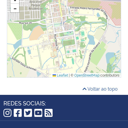
−
Leaflet
|
©
OpenStreetMap
contributors
Voltar ao topo
REDES SOCIAIS:
Instagram
Facebook
Twitter
YouTube
RSS