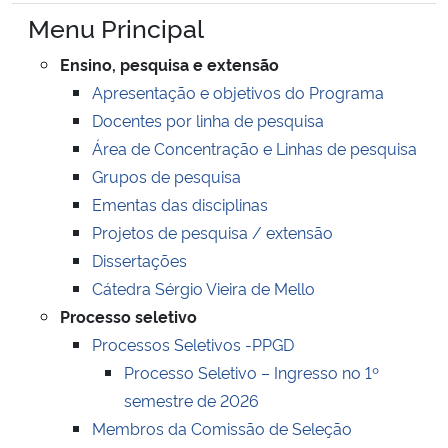
Ministério da Cidadania
Menu Principal
Ensino, pesquisa e extensão
Ministério da Saúde
Apresentação e objetivos do Programa
Docentes por linha de pesquisa
Ministério de Minas e Energia
Área de Concentração e Linhas de pesquisa
Grupos de pesquisa
Ministério da Ciência, Tecnologia, Inovações e Comunicações
Ementas das disciplinas
Ministério do Meio Ambiente
Projetos de pesquisa / extensão
Dissertações
Ministério do Turismo
Cátedra Sérgio Vieira de Mello
Processo seletivo
Ministério do Desenvolvimento Regional
Processos Seletivos -PPGD
Processo Seletivo – Ingresso no 1º
Controladoria-Geral da União
semestre de 2026
Membros da Comissão de Seleção
Ministério da Mulher, da Família e dos Direitos Humanos