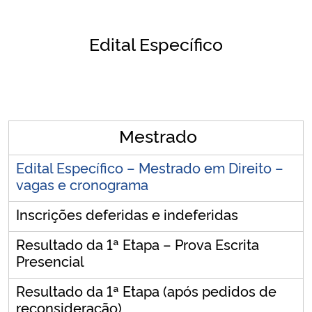
Secretaria-Geral
Edital Específico
Secretaria de Governo
Gabinete de Segurança Institucional
Mestrado
Advocacia-Geral da União
Edital Específico – Mestrado em Direito –
Banco Central do Brasil
vagas e cronograma
Inscrições deferidas e indeferidas
Planalto
Resultado da 1ª Etapa – Prova Escrita
Presencial
Resultado da 1ª Etapa (após pedidos de
reconsideração)