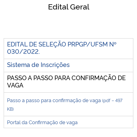
Edital Geral
Ministério da Cidadania
Ministério da Saúde
Ministério de Minas e Energia
EDITAL DE SELEÇÃO PRPGP/UFSM Nº
030/2022.
Ministério da Ciência, Tecnologia, Inovações e Comunicações
Sistema de Inscrições
Ministério do Meio Ambiente
PASSO A PASSO PARA CONFIRMAÇÃO DE
VAGA
Ministério do Turismo
Passo a passo para confirmação de vaga
(pdf – 497
Ministério do Desenvolvimento Regional
KB)
Controladoria-Geral da União
Portal da Confirmação de vaga
Ministério da Mulher, da Família e dos Direitos Humanos