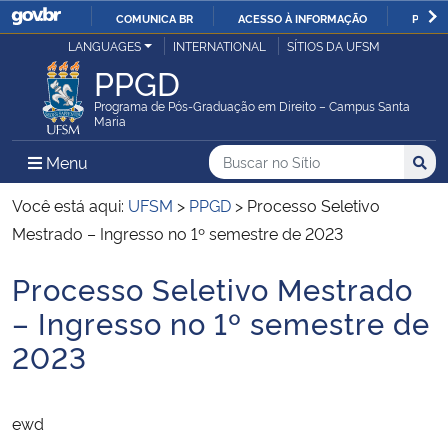
COMUNICA BR
ACESSO À INFORMAÇÃO
PARTI
Casa Civil
LANGUAGES
INTERNATIONAL
SÍTIOS DA UFSM
IR
PPGD
PARA
Ministério da Justiça e Segurança Pública
O
Programa de Pós-Graduação em Direito – Campus Santa
Maria
CONTEÚDO
Ministério da Defesa
Buscar no no Sítio
Busca
Busca:
Menu Principal do Sítio
Menu
Busc
Ministério das Relações Exteriores
Você está aqui:
UFSM
>
PPGD
>
Processo Seletivo
Mestrado – Ingresso no 1º semestre de 2023
Ministério da Economia
Processo Seletivo Mestrado
Início do conteúdo
Ministério da Infraestrutura
– Ingresso no 1º semestre de
2023
Ministério da Agricultura, Pecuária e Abastecimento
Ministério da Educação
ewd