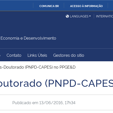
COMUNICA BR
ACESSO À INFORMAÇÃO
Ministério da Defesa
Ministério das Relações
Mini
IR
LANGUAGES
INTERNATI
Exteriores
PARA
O
Ministério da Cidadania
Ministério da Saúde
Mini
CONTEÚDO
Economia e Desenvolvimento
o
Contato
Links Úteis
Gestores do sítio
Ministério do
Controladoria-Geral da
Mini
Desenvolvimento Regional
União
Famí
ós-Doutorado (PNPD-CAPES) no PPGE&D
Hum
outorado (PNPD-CAPE
Advocacia-Geral da União
Banco Central do Brasil
Plan
Publicado em
13/06/2016, 17h34