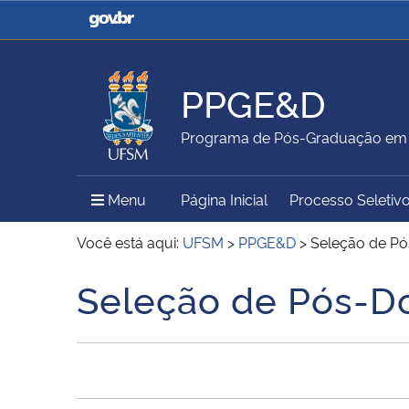
Casa Civil
Ministério da Justiça e
Segurança Pública
PPGE&D
Ministério da Agricultura,
Ministério da Educação
Programa de Pós-Graduação em 
Pecuária e Abastecimento
Menu Principal do Sítio
Menu
Página Inicial
Processo Seletiv
Ministério do Meio Ambiente
Ministério do Turismo
Você está aqui:
UFSM
>
PPGE&D
>
Seleção de P
Seleção de Pós-D
Início do conteúdo
Secretaria de Governo
Gabinete de Segurança
Institucional