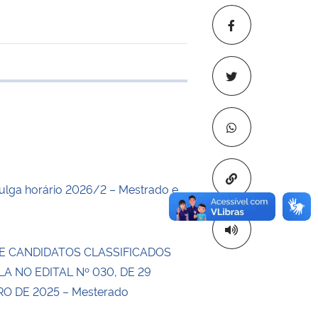
 transferência
Copiar para áre
lga horário 2026/2 – Mestrado e
E CANDIDATOS CLASSIFICADOS
LA NO EDITAL Nº 030, DE 29
 DE 2025 – Mesterado