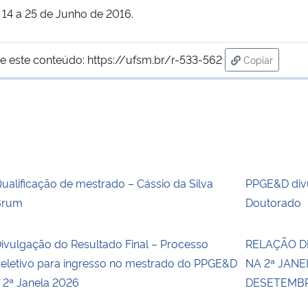
 14 a 25 de Junho de 2016.
e este conteúdo:
https://ufsm.br/r-533-562
Copiar
para área de
ualificação de mestrado – Cássio da Silva
PPGE&D divu
Brum
Doutorado
ivulgação do Resultado Final – Processo
RELAÇÃO D
eletivo para ingresso no mestrado do PPGE&D
NA 2ª JANE
 2ª Janela 2026
DESETEMBRO