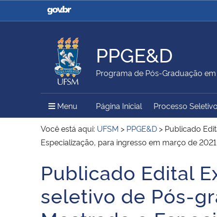
Casa Civil
Ministério da Justiça e
Segurança Pública
PPGE&D
Ministério da Agricultura,
Ministério da Educação
Programa de Pós-Graduação em 
Pecuária e Abastecimento
Menu Principal do Sítio
Menu
Página Inicial
Processo Seletiv
Ministério do Meio Ambiente
Ministério do Turismo
Você está aqui:
UFSM
>
PPGE&D
>
Publicado Edi
Especialização, para ingresso em março de 2021
Publicado Edital 
Secretaria de Governo
Gabinete de Segurança
Início do conteúdo
Institucional
seletivo de Pós-g