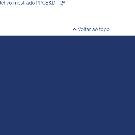
letivo mestrado PPGE&D – 2ª
Voltar ao topo