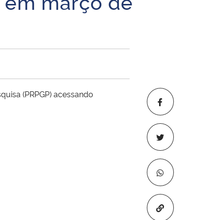
so em março de
squisa (PRPGP) acessando
Copiar para áre