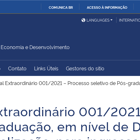
COMUNICA BR
ACESSO À INFORMAÇÃO
Ministério da Defesa
Ministério das Relações
Mini
IR
LANGUAGES
INTERNATI
Exteriores
PARA
O
Ministério da Cidadania
Ministério da Saúde
Mini
CONTEÚDO
Economia e Desenvolvimento
o
Contato
Links Úteis
Gestores do sítio
Ministério do
Controladoria-Geral da
Mini
Desenvolvimento Regional
União
Famí
tal Extraordinário 001/2021 – Processo seletivo de Pós-gra
Hum
Extraordinário 001/202
Advocacia-Geral da União
Banco Central do Brasil
Plan
raduação, em nível de 