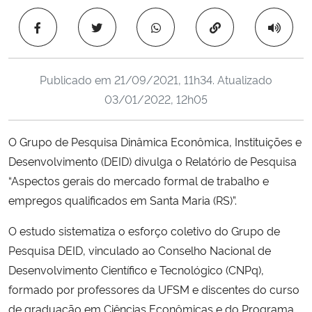
Ministério da Cidadania
Copiar para área 
Ministério da Saúde
Publicado em
21/09/2021, 11h34
. Atualizado
Ministério de Minas e Energia
03/01/2022, 12h05
Ministério da Ciência, Tecnologia, Inovações e Comunicações
O Grupo de Pesquisa Dinâmica Econômica, Instituições e
Desenvolvimento (DEID) divulga o Relatório de Pesquisa
Ministério do Meio Ambiente
“Aspectos gerais do mercado formal de trabalho e
Ministério do Turismo
empregos qualificados em Santa Maria (RS)”.
O estudo sistematiza o esforço coletivo do Grupo de
Ministério do Desenvolvimento Regional
Pesquisa DEID, vinculado ao Conselho Nacional de
Desenvolvimento Científico e Tecnológico (CNPq),
Controladoria-Geral da União
formado por professores da UFSM e discentes do curso
de graduação em Ciências Econômicas e do Programa
Ministério da Mulher, da Família e dos Direitos Humanos