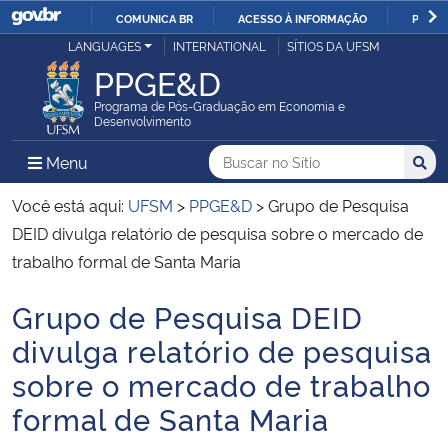
COMUNICA BR
ACESSO À INFORMAÇÃO
PARTI
Casa Civil
LANGUAGES
INTERNATIONAL
SÍTIOS DA UFSM
IR
PPGE&D
PARA
Ministério da Justiça e Segurança Pública
O
Programa de Pós-Graduação em Economia e
Desenvolvimento
CONTEÚDO
Ministério da Defesa
Buscar no no Sítio
Busca
Busca:
Menu Principal do Sítio
Menu
Busc
Ministério das Relações Exteriores
Você está aqui:
UFSM
>
PPGE&D
>
Grupo de Pesquisa
DEID divulga relatório de pesquisa sobre o mercado de
Ministério da Economia
trabalho formal de Santa Maria
Grupo de Pesquisa DEID
Ministério da Infraestrutura
Início do conteúdo
divulga relatório de pesquisa
Ministério da Agricultura, Pecuária e Abastecimento
sobre o mercado de trabalho
formal de Santa Maria
Ministério da Educação