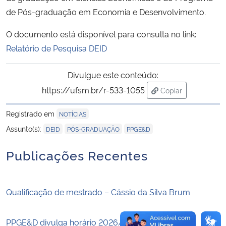
de Pós-graduação em Economia e Desenvolvimento.
Secretaria-Geral
O documento está disponível para consulta no link:
Relatório de Pesquisa DEID
Secretaria de Governo
Divulgue este conteúdo:
Gabinete de Segurança Institucional
https://ufsm.br/r-533-1055
Copiar
para área de tran
Advocacia-Geral da União
Registrado em
NOTÍCIAS
,
,
Assunto(s):
DEID
PÓS-GRADUAÇÃO
PPGE&D
Banco Central do Brasil
Publicações Recentes
Planalto
Qualificação de mestrado – Cássio da Silva Brum
PPGE&D divulga horário 2026/2 – Mestrado e