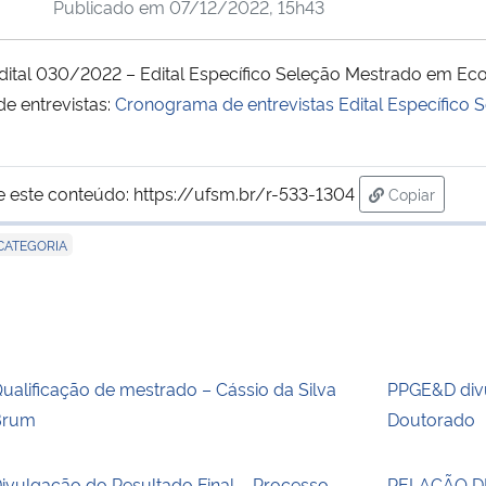
Publicado em
07/12/2022, 15h43
dital 030/2022 – Edital Específico Seleção Mestrado em E
e entrevistas:
Cronograma de entrevistas Edital Específico S
e este conteúdo:
https://ufsm.br/r-533-1304
Copiar
para área d
CATEGORIA
ualificação de mestrado – Cássio da Silva
PPGE&D divu
Brum
Doutorado
ivulgação do Resultado Final – Processo
RELAÇÃO D