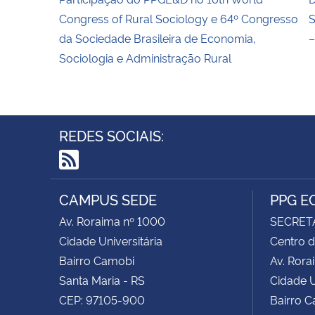
Congress of Rural Sociology e 64º Congresso
S
da Sociedade Brasileira de Economia,
–
Sociologia e Administração Rural
REDES SOCIAIS:
RSS
CAMPUS SEDE
PPG E
Av. Roraima nº 1000
SECRET
Cidade Universitária
Centro d
Bairro Camobi
Av. Rora
Santa Maria - RS
Cidade U
CEP: 97105-900
Bairro 