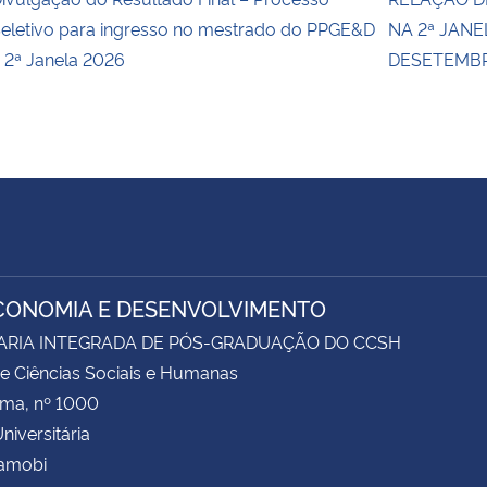
eletivo para ingresso no mestrado do PPGE&D
NA 2ª JANE
 2ª Janela 2026
DESETEMBRO
CONOMIA E DESENVOLVIMENTO
ARIA INTEGRADA DE PÓS-GRADUAÇÃO DO CCSH
e Ciências Sociais e Humanas
ima, nº 1000
niversitária
Camobi