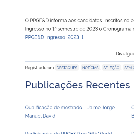
O PPGE&D informa aos candidatos inscritos no e
Ingresso no 1º semestre de 2023 o Cronograma d
PPGE&D_ingresso_2023_1
Divulgu
Registrado em
,
,
,
DESTAQUES
NOTÍCIAS
SELEÇÃO
SEM 
Publicações Recentes
Qualificação de mestrado – Jaime Jorge
Q
Manuel David
Participação do PPGE&D no 16th World
D