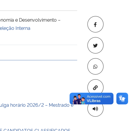
conomia e Desenvolvimento –
eleção Interna
e transferência
Copiar para áre
lga horário 2026/2 – Mestrado e
E CANDIDATOS CLASSIFICADOS