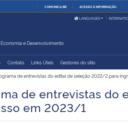
COMUNICA BR
ACESSO À INFORMAÇÃO
Ministério da Defesa
Ministério das Relações
Mini
IR
LANGUAGES
INTERNATI
Exteriores
PARA
O
Ministério da Cidadania
Ministério da Saúde
Mini
CONTEÚDO
Economia e Desenvolvimento
o
Contato
Links Úteis
Gestores do sítio
Ministério do
Controladoria-Geral da
Mini
Desenvolvimento Regional
União
Famí
grama de entrevistas do edital de seleção 2022/2 para In
Hum
a de entrevistas do e
Advocacia-Geral da União
Banco Central do Brasil
Plan
esso em 2023/1