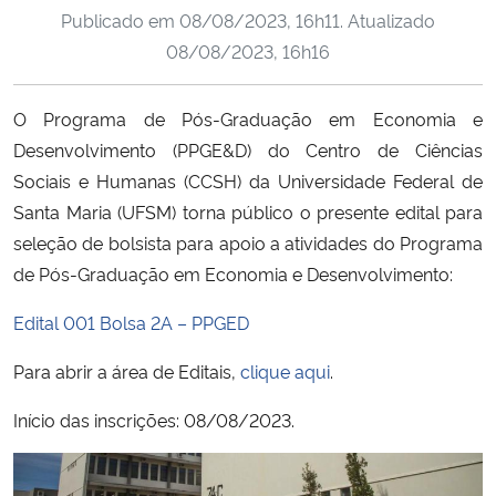
Publicado em
08/08/2023, 16h11
. Atualizado
Ministério da Cidadania
08/08/2023, 16h16
Ministério da Saúde
O Programa de Pós-Graduação em Economia e
Ministério de Minas e Energia
Desenvolvimento (PPGE&D) do Centro de Ciências
Sociais e Humanas (CCSH) da Universidade Federal de
Ministério da Ciência, Tecnologia, Inovações e Comunicações
Santa Maria (UFSM) torna público o presente edital para
seleção de bolsista para apoio a atividades do Programa
Ministério do Meio Ambiente
de Pós-Graduação em Economia e Desenvolvimento:
Ministério do Turismo
Edital 001 Bolsa 2A – PPGED
Para abrir a área de Editais,
clique aqui
.
Ministério do Desenvolvimento Regional
Início das inscrições: 08/08/2023.
Controladoria-Geral da União
Ministério da Mulher, da Família e dos Direitos Humanos