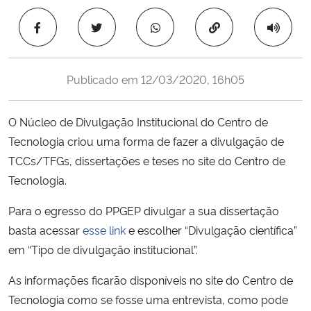
Ministério da Cidadania
Copiar para área 
Ministério da Saúde
Publicado em
12/03/2020, 16h05
Ministério de Minas e Energia
O
Núcleo de Divulgação Institucional do Centro de
Ministério da Ciência, Tecnologia, Inovações e Comunicações
Tecnologia criou uma forma de fazer a divulgação de
TCCs/TFGs, dissertações e teses no site do Centro de
Ministério do Meio Ambiente
Tecnologia.
Ministério do Turismo
Para o egresso do PPGEP divulgar a sua dissertação
basta acessar
esse link
e escolher “Divulgação científica”
Ministério do Desenvolvimento Regional
em “Tipo de divulgação institucional”.
Controladoria-Geral da União
As informações ficarão disponíveis no site do Centro de
Tecnologia como se fosse uma entrevista, como pode
Ministério da Mulher, da Família e dos Direitos Humanos