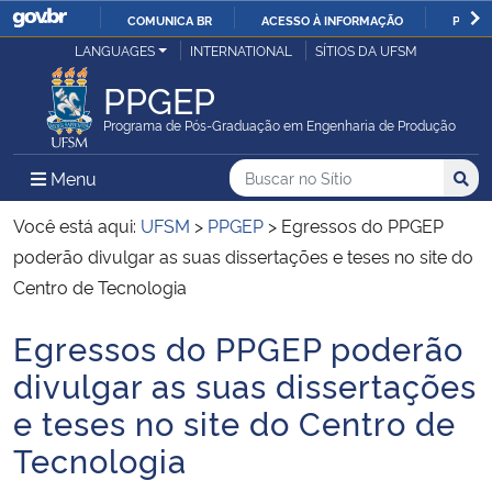
COMUNICA BR
ACESSO À INFORMAÇÃO
PARTI
Casa Civil
LANGUAGES
INTERNATIONAL
SÍTIOS DA UFSM
IR
PARA
PPGEP
Ministério da Justiça e Segurança Pública
O
Programa de Pós-Graduação em Engenharia de Produção
CONTEÚDO
Ministério da Defesa
Buscar no no Sítio
Busca
Busca:
Menu Principal do Sítio
Menu
Busc
Ministério das Relações Exteriores
Você está aqui:
UFSM
>
PPGEP
>
Egressos do PPGEP
poderão divulgar as suas dissertações e teses no site do
Ministério da Economia
Centro de Tecnologia
Egressos do PPGEP poderão
Ministério da Infraestrutura
Início do conteúdo
divulgar as suas dissertações
Ministério da Agricultura, Pecuária e Abastecimento
e teses no site do Centro de
Tecnologia
Ministério da Educação