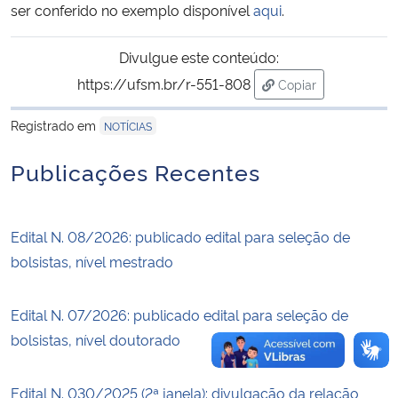
ser conferido no exemplo disponível
aqui
.
Secretaria-Geral
Divulgue este conteúdo:
https://ufsm.br/r-551-808
Copiar
Secretaria de Governo
para área de trans
Registrado em
NOTÍCIAS
Gabinete de Segurança Institucional
Publicações Recentes
Advocacia-Geral da União
Banco Central do Brasil
Edital N. 08/2026: publicado edital para seleção de
bolsistas, nível mestrado
Planalto
Edital N. 07/2026: publicado edital para seleção de
bolsistas, nível doutorado
Edital N. 030/2025 (2ª janela): divulgação da relação