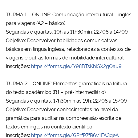
TURMA 1 – ONLINE: Comunicação intercultural – inglês
Secretaria-Geral
para viagens (A2 – básico)
Secretaria de Governo
Segundas e quartas, 10h às 11h30min: 22/08 a 14/09
Objetivo: Desenvolver habilidades comunicativas
Gabinete de Segurança Institucional
básicas em língua inglesa, relacionadas a contextos de
viagens e outras formas de mobilidade intercultural.
Advocacia-Geral da União
Inscrições:
https://forms.gle/Y98BTsKhiGX2gQau9
Banco Central do Brasil
TURMA 2 – ONLINE: Elementos gramaticais na leitura
do texto acadêmico (B1 – pré-intermediário)
Planalto
Segundas e quintas, 17h30min às 19h: 22/08 a 15/09
Objetivo: Desenvolver conhecimentos no nível da
gramática para auxiliar na compreensão escrita de
textos em inglês no contexto científico.
Inscrições:
https://forms.gle/GPrfP7fR6v1FA3qeA