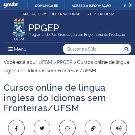
COMUNICA BR
ACESSO À INFORMAÇÃO
PARTI
Casa Civil
LANGUAGES
INTERNATIONAL
SÍTIOS DA UFSM
IR
PARA
PPGEP
Ministério da Justiça e Segurança Pública
O
Programa de Pós-Graduação em Engenharia de Produção
CONTEÚDO
Ministério da Defesa
Buscar no no Sítio
Busca
Busca:
Menu Principal do Sítio
Menu
Busc
Ministério das Relações Exteriores
Você está aqui:
UFSM
>
PPGEP
>
Cursos online de língua
inglesa do Idiomas sem Fronteiras/UFSM
Ministério da Economia
Cursos online de língua
Início do conteúdo
Ministério da Infraestrutura
inglesa do Idiomas sem
Fronteiras/UFSM
Ministério da Agricultura, Pecuária e Abastecimento
Ministério da Educação
Copiar para área 