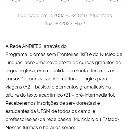
Ministério da Cidadania
Publicado em
15/08/2022, 8h17
. Atualizado
Ministério da Saúde
15/08/2022, 8h22
Ministério de Minas e Energia
A Rede ANDIFES, através do
Ministério da Ciência, Tecnologia, Inovações e Comunicações
Programa Idiomas sem Fronteiras (IsF) e do Núcleo de
Línguas, abre uma nova oferta de cursos gratuitos de
Ministério do Meio Ambiente
língua inglesa, em modalidade remota.
Teremos os
cursos Comunicação intercultural – inglês para
Ministério do Turismo
viagens (A2 – básico) e Elementos gramaticais na
leitura do texto acadêmico (B1 – pré-intermediário).
Ministério do Desenvolvimento Regional
Receberemos inscrições de servidores(as) e
estudantes da UFSM de todos os campi e
Controladoria-Geral da União
professores(as) da rede básica (Município ou Estado).
Nossas turmas e horários serão:
Ministério da Mulher, da Família e dos Direitos Humanos