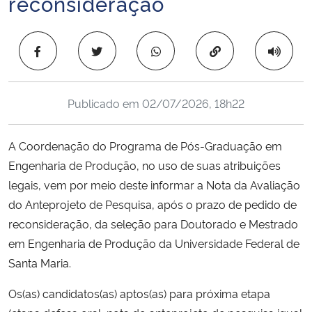
reconsideração
Ministério da Cidadania
Copiar para área 
Ministério da Saúde
Ministério de Minas e Energia
Publicado em
02/07/2026, 18h22
Ministério da Ciência, Tecnologia, Inovações e Comunicações
A Coordenação do Programa de Pós-Graduação em
Ministério do Meio Ambiente
Engenharia de Produção, no uso de suas atribuições
legais, vem por meio deste informar a Nota da Avaliação
Ministério do Turismo
do Anteprojeto de Pesquisa, após o prazo de pedido de
reconsideração, da seleção para Doutorado e Mestrado
Ministério do Desenvolvimento Regional
em Engenharia de Produção da Universidade Federal de
Santa Maria.
Controladoria-Geral da União
Os(as) candidatos(as) aptos(as) para próxima etapa
Ministério da Mulher, da Família e dos Direitos Humanos