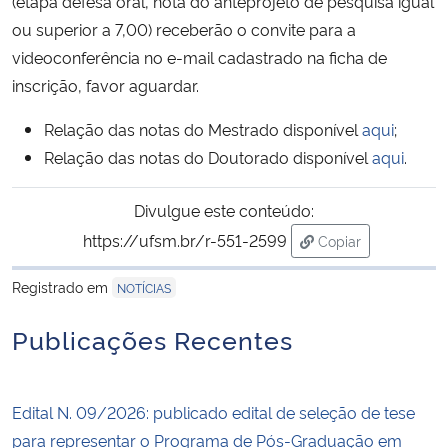
(etapa defesa oral, nota do anteprojeto de pesquisa igual
ou superior a 7,00) receberão o convite para a
Secretaria-Geral
videoconferência no e-mail cadastrado na ficha de
inscrição, favor aguardar.
Secretaria de Governo
Relação das notas do Mestrado disponível
aqui
;
Gabinete de Segurança Institucional
Relação das notas do Doutorado disponível
aqui
.
Advocacia-Geral da União
Divulgue este conteúdo:
https://ufsm.br/r-551-2599
Copiar
Banco Central do Brasil
para área de tran
Registrado em
NOTÍCIAS
Planalto
Publicações Recentes
Edital N. 09/2026: publicado edital de seleção de tese
para representar o Programa de Pós-Graduação em