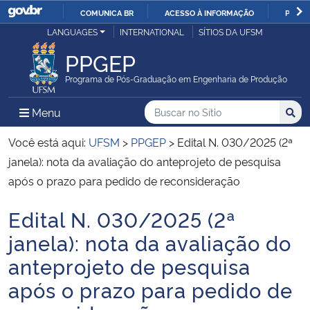
COMUNICA BR
ACESSO À INFORMAÇÃO
PARTI
Casa Civil
LANGUAGES
INTERNATIONAL
SÍTIOS DA UFSM
IR
PARA
PPGEP
Ministério da Justiça e Segurança Pública
O
Programa de Pós-Graduação em Engenharia de Produção
CONTEÚDO
Ministério da Defesa
Buscar no no Sítio
Busca
Busca:
Menu Principal do Sítio
Menu
Busc
Ministério das Relações Exteriores
Você está aqui:
UFSM
>
PPGEP
>
Edital N. 030/2025 (2ª
janela): nota da avaliação do anteprojeto de pesquisa
Ministério da Economia
após o prazo para pedido de reconsideração
Edital N. 030/2025 (2ª
Ministério da Infraestrutura
Início do conteúdo
janela): nota da avaliação do
Ministério da Agricultura, Pecuária e Abastecimento
anteprojeto de pesquisa
após o prazo para pedido de
Ministério da Educação