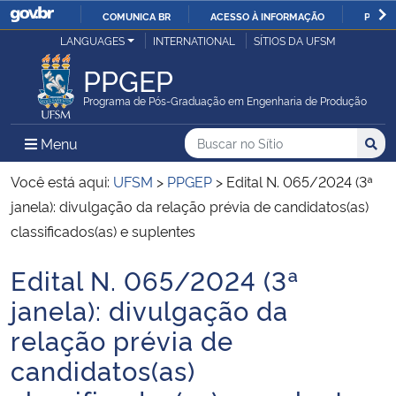
COMUNICA BR
ACESSO À INFORMAÇÃO
PARTI
Casa Civil
LANGUAGES
INTERNATIONAL
SÍTIOS DA UFSM
IR
PARA
PPGEP
Ministério da Justiça e Segurança Pública
O
Programa de Pós-Graduação em Engenharia de Produção
CONTEÚDO
Ministério da Defesa
Buscar no no Sítio
Busca
Busca:
Menu Principal do Sítio
Menu
Busc
Ministério das Relações Exteriores
Você está aqui:
UFSM
>
PPGEP
>
Edital N. 065/2024 (3ª
janela): divulgação da relação prévia de candidatos(as)
Ministério da Economia
classificados(as) e suplentes
Edital N. 065/2024 (3ª
Ministério da Infraestrutura
Início do conteúdo
janela): divulgação da
Ministério da Agricultura, Pecuária e Abastecimento
relação prévia de
candidatos(as)
Ministério da Educação