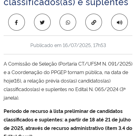
classificados(as) e suplentes
Ministério da Cidadania
Copiar para área 
Ministério da Saúde
Ministério de Minas e Energia
Publicado em
16/07/2025, 17h53
Ministério da Ciência, Tecnologia, Inovações e Comunicações
A Comissão de Seleção (Portaria CT/UFSM N. 091/2025)
Ministério do Meio Ambiente
e a Coordenação do PPGEP tornam pública, na data de
hoje(16), a relação prévia dos(as) candidatos(as)
Ministério do Turismo
classificados(as) e suplentes no Edital N. 065/2024 (3ª
janela).
Ministério do Desenvolvimento Regional
Período de recurso à lista preliminar de candidatos
Controladoria-Geral da União
classificados e suplentes: a partir de 18 até 21 de julho
de 2025, através de recurso administrativo (item 3.4 do
Ministério da Mulher, da Família e dos Direitos Humanos