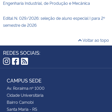
Engenharia Industrial, de Produção e Mecânica
Edital N. 029/2026: seleção de aluno especial I para 2º
semestre de 2026
Voltar ao topo
REDES SOCIAIS:
Instagram
Facebook
RSS
CAMPUS SEDE
Av. Roraima nº 1000
Cidade Universitária
Bairro Camobi
Santa Maria - RS