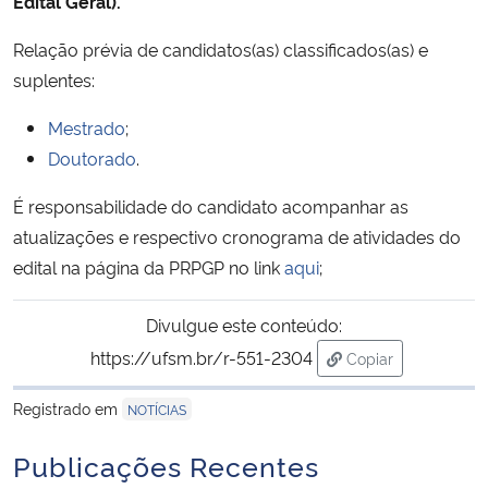
Edital Geral).
Relação prévia de candidatos(as) classificados(as) e
Secretaria-Geral
suplentes:
Secretaria de Governo
Mestrado
;
Doutorado
.
Gabinete de Segurança Institucional
É responsabilidade do candidato acompanhar as
Advocacia-Geral da União
atualizações e respectivo cronograma de atividades do
edital na página da PRPGP no link
aqui
;
Banco Central do Brasil
Divulgue este conteúdo:
Planalto
https://ufsm.br/r-551-2304
Copiar
para área de tran
Registrado em
NOTÍCIAS
Publicações Recentes