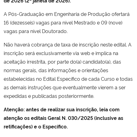
de 2026 (2ª janela de 2026).
A Pós-Graduação em Engenharia de Produção ofertará
Secretaria-Geral
16 (dezesseis) vagas para nível Mestrado e 09 (nove)
vagas para nível Doutorado.
Secretaria de Governo
Não haverá cobrança de taxa de inscrição neste edital. A
Gabinete de Segurança Institucional
inscrição será exclusivamente via web e implica na
aceitação irrestrita, por parte do(a) candidato(a), das
Advocacia-Geral da União
normas gerais, das informações e orientações
estabelecidas no Edital Específico de cada Curso e todas
Banco Central do Brasil
as demais instruções que eventualmente vierem a ser
expedidas e publicadas posteriormente.
Planalto
Atenção: antes de realizar sua inscrição, leia com
atenção os editais Geral N. 030/2025 (inclusive as
retificações) e o Específico.