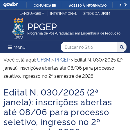
COMUNICA BR
ACESSO À INFORMAÇÃO
PARTI
Casa Civil
LANGUAGES
INTERNATIONAL
SÍTIOS DA UFSM
IR
PARA
PPGEP
Ministério da Justiça e Segurança Pública
O
Programa de Pós-Graduação em Engenharia de Produção
CONTEÚDO
Ministério da Defesa
Buscar no no Sítio
Busca
Busca:
Menu Principal do Sítio
Menu
Busc
Ministério das Relações Exteriores
Você está aqui:
UFSM
>
PPGEP
>
Edital N. 030/2025 (2ª
janela): inscrições abertas até 08/06 para processo
Ministério da Economia
seletivo, ingresso no 2º semestre de 2026
Edital N. 030/2025 (2ª
Ministério da Infraestrutura
Início do conteúdo
janela): inscrições abertas
Ministério da Agricultura, Pecuária e Abastecimento
até 08/06 para processo
seletivo, ingresso no 2º
Ministério da Educação