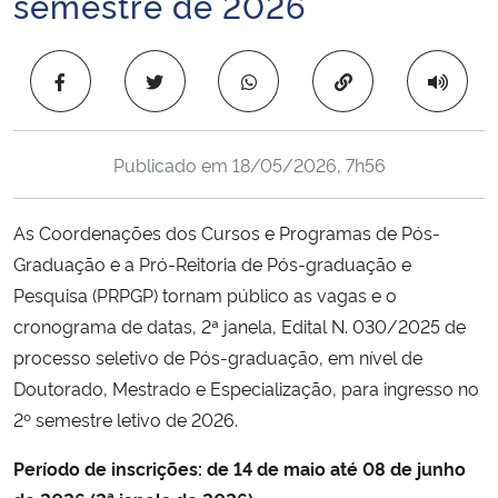
semestre de 2026
Ministério da Cidadania
Copiar para área 
Ministério da Saúde
Ministério de Minas e Energia
Publicado em
18/05/2026, 7h56
Ministério da Ciência, Tecnologia, Inovações e Comunicações
As Coordenações dos Cursos e Programas de Pós-
Ministério do Meio Ambiente
Graduação e a Pró-Reitoria de Pós-graduação e
Pesquisa (PRPGP) tornam público as vagas e o
Ministério do Turismo
cronograma de datas, 2ª janela, Edital N. 030/2025 de
processo seletivo de Pós-graduação, em nível de
Ministério do Desenvolvimento Regional
Doutorado, Mestrado e Especialização, para ingresso no
2º semestre letivo de 2026.
Controladoria-Geral da União
Período de inscrições: de 14 de maio até 08 de junho
Ministério da Mulher, da Família e dos Direitos Humanos