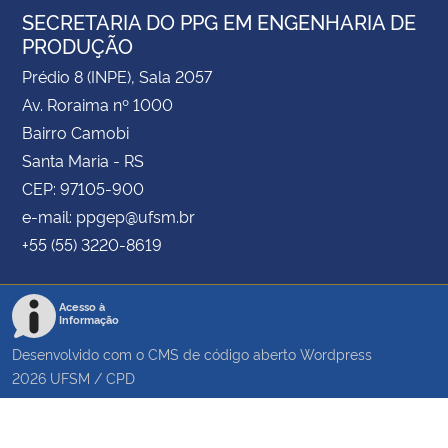
SECRETARIA DO PPG EM ENGENHARIA DE
PRODUÇÃO
Prédio 8 (INPE), Sala 2057
Av. Roraima nº 1000
Bairro Camobi
Santa Maria - RS
CEP: 97105-900
e-mail: ppgep@ufsm.br
+55 (55) 3220-8619
Acesso à
Informação
Desenvolvido com o CMS de código aberto
Wordpress
2026
UFSM
/
CPD