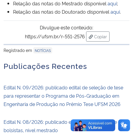
Relação das notas do Mestrado disponível
aqui
;
Relação das notas do Doutorado disponível
aqui
.
Secretaria-Geral
Divulgue este conteúdo:
Secretaria de Governo
https://ufsm.br/r-551-2576
Copiar
para área de tran
Gabinete de Segurança Institucional
Registrado em
NOTÍCIAS
Advocacia-Geral da União
Publicações Recentes
Banco Central do Brasil
Edital N. 09/2026: publicado edital de seleção de tese
Planalto
para representar o Programa de Pós-Graduação em
Engenharia de Produção no Prêmio Tese UFSM 2026
Edital N. 08/2026: publicado edital para seleção de
bolsistas, nível mestrado