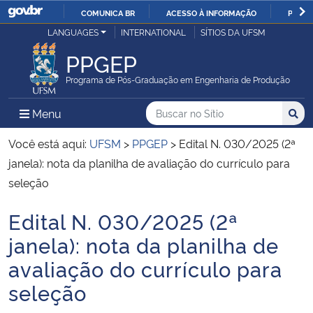
COMUNICA BR
ACESSO À INFORMAÇÃO
PARTI
Casa Civil
LANGUAGES
INTERNATIONAL
SÍTIOS DA UFSM
IR
PARA
PPGEP
Ministério da Justiça e Segurança Pública
O
Programa de Pós-Graduação em Engenharia de Produção
CONTEÚDO
Ministério da Defesa
Buscar no no Sítio
Busca
Busca:
Menu Principal do Sítio
Menu
Busc
Ministério das Relações Exteriores
Você está aqui:
UFSM
>
PPGEP
>
Edital N. 030/2025 (2ª
janela): nota da planilha de avaliação do currículo para
Ministério da Economia
seleção
Edital N. 030/2025 (2ª
Ministério da Infraestrutura
Início do conteúdo
janela): nota da planilha de
Ministério da Agricultura, Pecuária e Abastecimento
avaliação do currículo para
seleção
Ministério da Educação