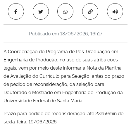
Ministério da Cidadania
Copiar para área 
Ministério da Saúde
Publicado em
18/06/2026, 16h17
Ministério de Minas e Energia
A Coordenação do Programa de Pós-Graduação em
Ministério da Ciência, Tecnologia, Inovações e Comunicações
Engenharia de Produção, no uso de suas atribuições
legais, vem por meio deste informar a Nota da Planilha
Ministério do Meio Ambiente
de Avaliação do Currículo para Seleção, antes do prazo
Ministério do Turismo
de pedido de reconsideração, da seleção para
Doutorado e Mestrado em Engenharia de Produção da
Ministério do Desenvolvimento Regional
Universidade Federal de Santa Maria.
Prazo para pedido de reconsideração: até 23h59min de
Controladoria-Geral da União
sexta-feira, 19/06/2026.
Ministério da Mulher, da Família e dos Direitos Humanos