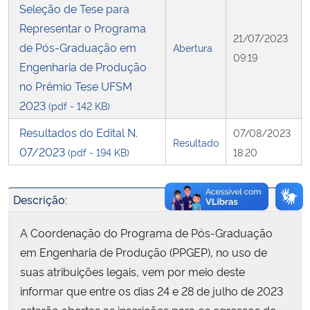
Seleção de Tese para
Representar o Programa
Secretaria-Geral
21/07/2023
de Pós-Graduação em
Abertura
09:19
Engenharia de Produção
Secretaria de Governo
no Prêmio Tese UFSM
2023
(pdf - 142 KB)
Gabinete de Segurança Institucional
Resultados do Edital N.
07/08/2023
Resultado
Advocacia-Geral da União
07/2023
(pdf - 194 KB)
18:20
Banco Central do Brasil
Descrição:
Planalto
A Coordenação do Programa de Pós-Graduação
em Engenharia de Produção (PPGEP), no uso de
suas atribuições legais, vem por meio deste
informar que entre os dias 24 e 28 de julho de 2023
estarão abertas as inscrições para os egressos do