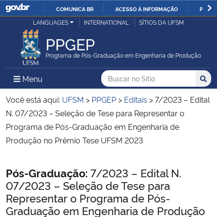
COMUNICA BR
ACESSO À INFORMAÇÃO
PARTI
Casa Civil
LANGUAGES
INTERNATIONAL
SÍTIOS DA UFSM
IR
PARA
PPGEP
Ministério da Justiça e Segurança Pública
O
Programa de Pós-Graduação em Engenharia de Produção
CONTEÚDO
Ministério da Defesa
Buscar no no Sítio
Busca
Busca:
Menu Principal do Sítio
Menu
Busc
Ministério das Relações Exteriores
Você está aqui:
UFSM
>
PPGEP
>
Editais
>
7/2023 – Edital
N. 07/2023 – Seleção de Tese para Representar o
Ministério da Economia
Programa de Pós-Graduação em Engenharia de
Produção no Prêmio Tese UFSM 2023
Ministério da Infraestrutura
Início do conteúdo
Pós-Graduação:
7/2023 – Edital N.
Ministério da Agricultura, Pecuária e Abastecimento
07/2023 – Seleção de Tese para
Representar o Programa de Pós-
Ministério da Educação
Graduação em Engenharia de Produção