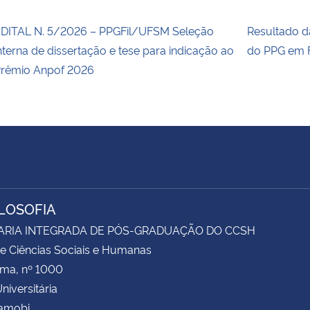
DITAL N. 5/2026 – PPGFil/UFSM Seleção
Resultado 
nterna de dissertação e tese para indicação ao
do PPG em F
rêmio Anpof 2026
ILOSOFIA
ARIA INTEGRADA DE PÓS-GRADUAÇÃO DO CCSH
e Ciências Sociais e Humanas
ima, nº 1000
niversitária
Camobi