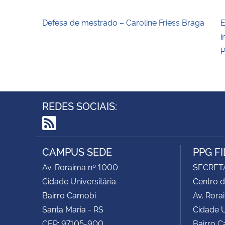
Defesa de mestrado – Caroline Friess Braga
E
i
P
REDES SOCIAIS:
RSS
CAMPUS SEDE
PPG F
Av. Roraima nº 1000
SECRET
Cidade Universitária
Centro d
Bairro Camobi
Av. Rora
Santa Maria - RS
Cidade U
CEP: 97105-900
Bairro 