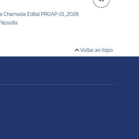
da Chamada Edital PROAP 01_2026
ilosofia
Voltar ao topo