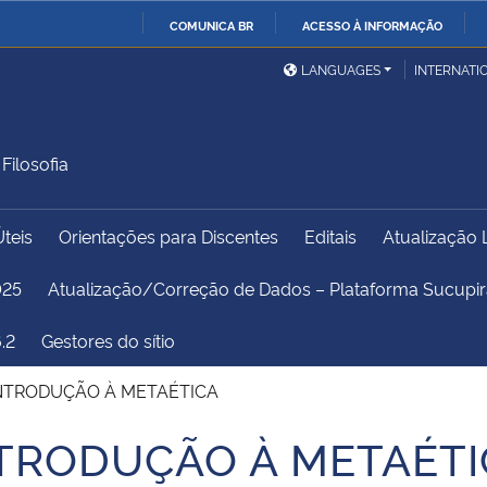
COMUNICA BR
ACESSO À INFORMAÇÃO
Ministério da Defesa
Ministério das Relações
Mini
IR
LANGUAGES
INTERNATI
Exteriores
PARA
O
Ministério da Cidadania
Ministério da Saúde
Mini
CONTEÚDO
ilosofia
Úteis
Orientações para Discentes
Editais
Atualização 
Ministério do
Controladoria-Geral da
Mini
Desenvolvimento Regional
União
Famí
025
Atualização/Correção de Dados – Plataforma Sucup
Hum
.2
Gestores do sítio
Advocacia-Geral da União
Banco Central do Brasil
Plan
INTRODUÇÃO À METAÉTICA
NTRODUÇÃO À METAÉTI