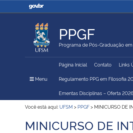
Casa Civil
Ministério da Justiça e
Segurança Pública
PPGF
Ministério da Agricultura,
Ministério da Educação
Programa de Pós-Graduação em F
Pecuária e Abastecimento
Página Inicial
Contato
Links 
Ministério do Meio Ambiente
Ministério do Turismo
Menu Principal do Sítio
Menu
Regulamento PPG em Filosofia 2
Ementas Disciplinas – Oferta 2026
Secretaria de Governo
Gabinete de Segurança
Você está aqui:
UFSM
>
PPGF
>
MINICURSO DE 
Institucional
MINICURSO DE I
Início do conteúdo