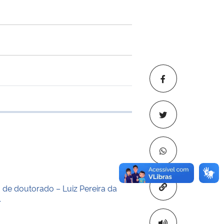
 transferência
Copiar para áre
o de doutorado – Luiz Pereira da
r