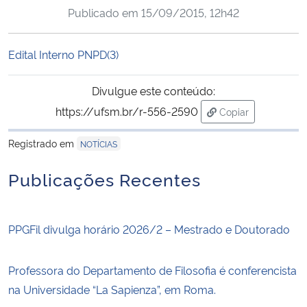
Publicado em
15/09/2015, 12h42
Ministério da Cidadania
Ministério da Saúde
Edital Interno PNPD(3)
Ministério de Minas e Energia
Divulgue este conteúdo:
https://ufsm.br/r-556-2590
Copiar
Ministério da Ciência, Tecnologia, Inovações e Comunicações
para área de tran
Registrado em
NOTÍCIAS
Ministério do Meio Ambiente
Publicações Recentes
Ministério do Turismo
PPGFil divulga horário 2026/2 – Mestrado e Doutorado
Ministério do Desenvolvimento Regional
Controladoria-Geral da União
Professora do Departamento de Filosofia é conferencista
na Universidade “La Sapienza”, em Roma.
Ministério da Mulher, da Família e dos Direitos Humanos