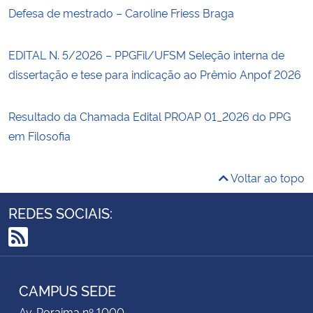
Defesa de mestrado – Caroline Friess Braga
EDITAL N. 5/2026 – PPGFil/UFSM Seleção interna de
dissertação e tese para indicação ao Prêmio Anpof 2026
Resultado da Chamada Edital PROAP 01_2026 do PPG
em Filosofia
Voltar ao topo
REDES SOCIAIS:
RSS
CAMPUS SEDE
Av. Roraima nº 1000