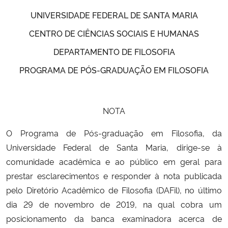
UNIVERSIDADE FEDERAL DE SANTA MARIA
Secretaria-Geral
CENTRO DE CIÊNCIAS SOCIAIS E HUMANAS
DEPARTAMENTO DE FILOSOFIA
Secretaria de Governo
PROGRAMA DE PÓS-GRADUAÇÃO EM FILOSOFIA
Gabinete de Segurança Institucional
Advocacia-Geral da União
NOTA
Banco Central do Brasil
O Programa de Pós-graduação em Filosofia, da
Universidade Federal de Santa Maria, dirige-se à
Planalto
comunidade acadêmica e ao público em geral para
prestar esclarecimentos e responder à nota publicada
pelo Diretório Acadêmico de Filosofia (DAFil), no último
dia 29 de novembro de 2019, na qual cobra um
posicionamento da banca examinadora acerca de