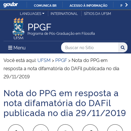
COMUNICA BR
ACESSO À INFORMAÇÃO
PARTI
Casa Civil
LANGUAGES
INTERNATIONAL
SÍTIOS DA UFSM
IR
PARA
PPGF
Ministério da Justiça e Segurança Pública
O
Programa de Pós-Graduação em Filosofia
CONTEÚDO
Ministério da Defesa
Buscar no no Sítio
Busca
Busca:
Menu Principal do Sítio
Menu
Busc
Ministério das Relações Exteriores
Você está aqui:
UFSM
>
PPGF
>
Nota do PPG em
resposta a nota difamatória do DAFil​ publicada no dia
Ministério da Economia
29/11/2019
Nota do PPG em resposta a
Ministério da Infraestrutura
Início do conteúdo
nota difamatória do DAFil​
Ministério da Agricultura, Pecuária e Abastecimento
publicada no dia 29/11/2019
Ministério da Educação