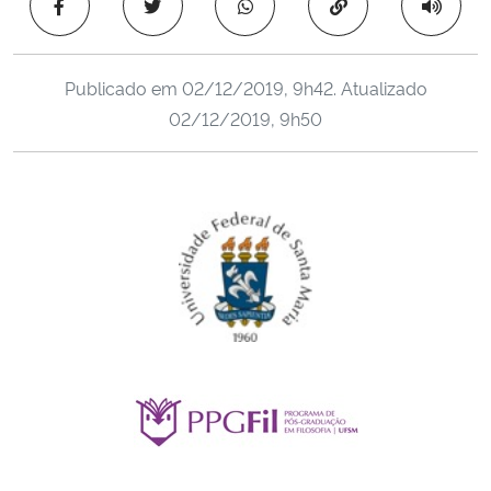
Copiar para área 
Ministério da Cidadania
Ministério da Saúde
Publicado em
02/12/2019, 9h42
. Atualizado
02/12/2019, 9h50
Ministério de Minas e Energia
Ministério da Ciência, Tecnologia, Inovações e Comunicações
Ministério do Meio Ambiente
Ministério do Turismo
Ministério do Desenvolvimento Regional
Controladoria-Geral da União
Ministério da Mulher, da Família e dos Direitos Humanos