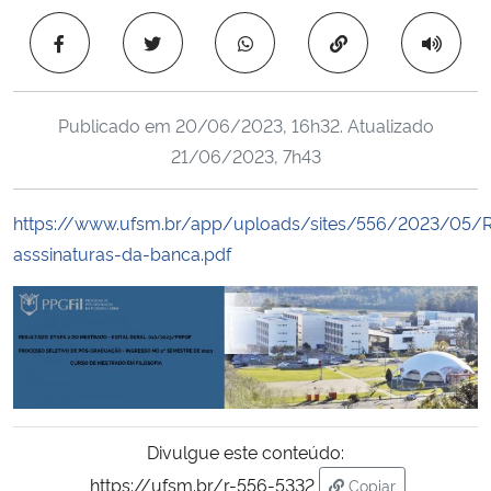
Ministério da Cidadania
Copiar para área 
Ministério da Saúde
Publicado em
20/06/2023, 16h32
. Atualizado
Ministério de Minas e Energia
21/06/2023, 7h43
Ministério da Ciência, Tecnologia, Inovações e Comunicações
https://www.ufsm.br/app/uploads/sites/556/202
asssinaturas-da-banca.pdf
Ministério do Meio Ambiente
Ministério do Turismo
Ministério do Desenvolvimento Regional
Controladoria-Geral da União
Divulgue este conteúdo:
https://ufsm.br/r-556-5332
Ministério da Mulher, da Família e dos Direitos Humanos
Copiar