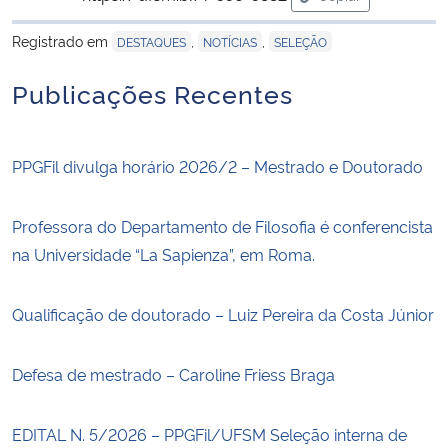
para área de tran
Registrado em
,
,
DESTAQUES
NOTÍCIAS
SELEÇÃO
Secretaria-Geral
Publicações Recentes
Secretaria de Governo
Gabinete de Segurança Institucional
PPGFil divulga horário 2026/2 – Mestrado e Doutorado
Advocacia-Geral da União
Professora do Departamento de Filosofia é conferencista
na Universidade “La Sapienza”, em Roma.
Banco Central do Brasil
Planalto
Qualificação de doutorado – Luiz Pereira da Costa Júnior
Defesa de mestrado – Caroline Friess Braga
EDITAL N. 5/2026 – PPGFil/UFSM Seleção interna de