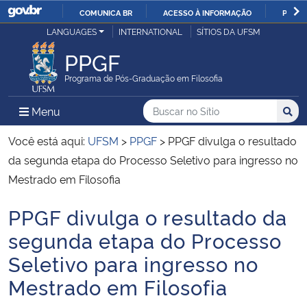
COMUNICA BR
ACESSO À INFORMAÇÃO
PARTI
Casa Civil
LANGUAGES
INTERNATIONAL
SÍTIOS DA UFSM
IR
PARA
PPGF
Ministério da Justiça e Segurança Pública
O
Programa de Pós-Graduação em Filosofia
CONTEÚDO
Ministério da Defesa
Buscar no no Sítio
Busca
Busca:
Menu Principal do Sítio
Menu
Busc
Ministério das Relações Exteriores
Você está aqui:
UFSM
>
PPGF
>
PPGF divulga o resultado
da segunda etapa do Processo Seletivo para ingresso no
Ministério da Economia
Mestrado em Filosofia
PPGF divulga o resultado da
Ministério da Infraestrutura
Início do conteúdo
segunda etapa do Processo
Ministério da Agricultura, Pecuária e Abastecimento
Seletivo para ingresso no
Mestrado em Filosofia
Ministério da Educação