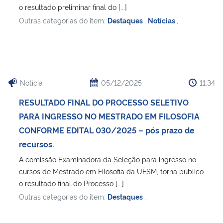
o resultado preliminar final do [...]
Outras categorias do item:
Destaques
,
Notícias
,
Secretaria-Geral
Secretaria de Governo
Gabinete de Segurança Institucional
Notícia
05/12/2025
11:34
RESULTADO FINAL DO PROCESSO SELETIVO
Advocacia-Geral da União
PARA INGRESSO NO MESTRADO EM FILOSOFIA
Banco Central do Brasil
CONFORME EDITAL 030/2025 – pós prazo de
recursos.
Planalto
A comissão Examinadora da Seleção para ingresso no
cursos de Mestrado em Filosofia da UFSM, torna público
o resultado final do Processo [...]
Outras categorias do item:
Destaques
,