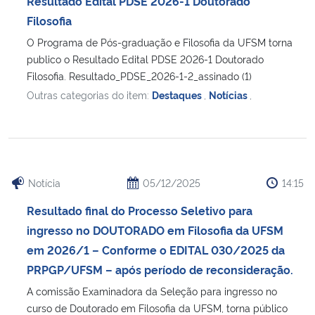
Resultado Edital PDSE 2026-1 Doutorado
Ministério da Cidadania
Filosofia
O Programa de Pós-graduação e Filosofia da UFSM torna
Ministério da Saúde
publico o Resultado Edital PDSE 2026-1 Doutorado
Filosofia. Resultado_PDSE_2026-1-2_assinado (1)
Ministério de Minas e Energia
Outras categorias do item:
Destaques
,
Notícias
,
Ministério da Ciência, Tecnologia, Inovações e Comunicações
Ministério do Meio Ambiente
Notícia
05/12/2025
14:15
Ministério do Turismo
Resultado final do Processo Seletivo para
ingresso no DOUTORADO em Filosofia da UFSM
Ministério do Desenvolvimento Regional
em 2026/1 – Conforme o EDITAL 030/2025 da
PRPGP/UFSM – após período de reconsideração.
Controladoria-Geral da União
A comissão Examinadora da Seleção para ingresso no
curso de Doutorado em Filosofia da UFSM, torna público
Ministério da Mulher, da Família e dos Direitos Humanos