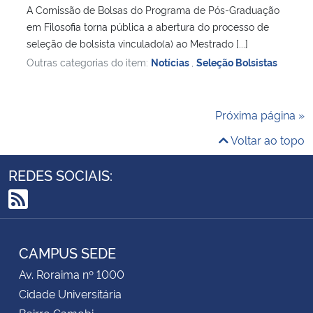
A Comissão de Bolsas do Programa de Pós-Graduação
em Filosofia torna pública a abertura do processo de
seleção de bolsista vinculado(a) ao Mestrado [...]
Outras categorias do item:
Notícias
,
Seleção Bolsistas
Próxima página »
Voltar ao topo
REDES SOCIAIS:
RSS
CAMPUS SEDE
Av. Roraima nº 1000
Cidade Universitária
Bairro Camobi