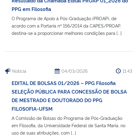
Resultado da Chamada Edital PROAP 01_2026 do
Ministério da Cidadania
PPG em Filosofia
O Programa de Apoio à Pós-Graduação (PROAP), de
Ministério da Saúde
acordo com a Portaria nº 156/2014 da CAPES/PROAP,
destina-se a proporcionar melhores condições para [...]
Ministério de Minas e Energia
Ministério da Ciência, Tecnologia, Inovações e Comunicações
Ministério do Meio Ambiente
Notícia
04/03/2026
11:43
EDITAL DE BOLSAS 01/2026 – PPG Filosofia
Ministério do Turismo
SELEÇÃO PÚBLICA PARA CONCESSÃO DE BOLSA
DE MESTRADO E DOUTORADO DO PPG
Ministério do Desenvolvimento Regional
FILOSOFIA-UFSM
A Comissão de Bolsas do Programa de Pós-Graduação
Controladoria-Geral da União
em Filosofia, da Universidade Federal de Santa Maria, no
uso de suas atribuições, com [...]
Ministério da Mulher, da Família e dos Direitos Humanos