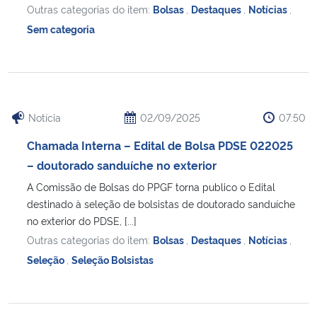
Outras categorias do item:
Bolsas
,
Destaques
,
Notícias
,
Sem categoria
Secretaria-Geral
Secretaria de Governo
Gabinete de Segurança Institucional
Notícia
02/09/2025
07:50
Chamada Interna – Edital de Bolsa PDSE 022025
Advocacia-Geral da União
– doutorado sanduíche no exterior
Banco Central do Brasil
A Comissão de Bolsas do PPGF torna publico o Edital
destinado à seleção de bolsistas de doutorado sanduíche
no exterior do PDSE, [...]
Planalto
Outras categorias do item:
Bolsas
,
Destaques
,
Notícias
,
Seleção
,
Seleção Bolsistas