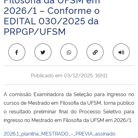
Ministério da Cidadania
2026/1 – Conforme o
EDITAL 030/2025 da
Ministério da Saúde
PRPGP/UFSM
Ministério de Minas e Energia
Copiar para área 
Ministério da Ciência, Tecnologia, Inovações e Comunicações
Ministério do Meio Ambiente
Publicado em
03/12/2025, 16h11
Ministério do Turismo
A comissão Examinadora da Seleção para ingresso no
cursos de Mestrado em Filosofia da UFSM, torna público
Ministério do Desenvolvimento Regional
o resultado preliminar final do Processo Seletivo para
ingresso no Mestrado em Filosofia da UFSM em 2026/1.
Controladoria-Geral da União
2026.1_planilha_MESTRADO_-_PREVIA_assinado
Ministério da Mulher, da Família e dos Direitos Humanos