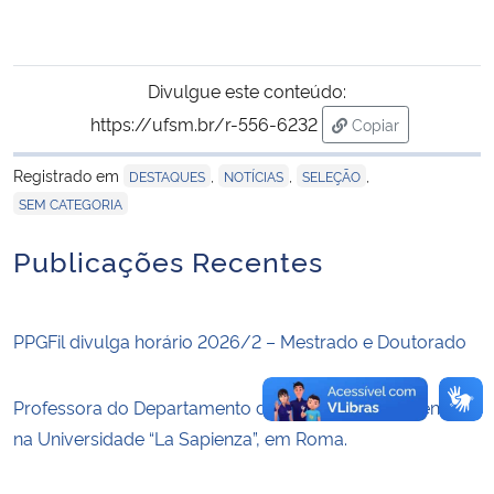
Secretaria-Geral
Divulgue este conteúdo:
Secretaria de Governo
https://ufsm.br/r-556-6232
Copiar
para área de tran
Gabinete de Segurança Institucional
Registrado em
,
,
,
DESTAQUES
NOTÍCIAS
SELEÇÃO
SEM CATEGORIA
Advocacia-Geral da União
Publicações Recentes
Banco Central do Brasil
PPGFil divulga horário 2026/2 – Mestrado e Doutorado
Planalto
Professora do Departamento de Filosofia é conferencista
na Universidade “La Sapienza”, em Roma.