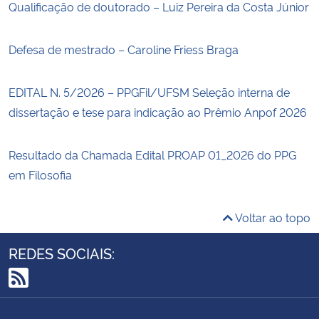
Qualificação de doutorado – Luiz Pereira da Costa Júnior
Defesa de mestrado – Caroline Friess Braga
EDITAL N. 5/2026 – PPGFil/UFSM Seleção interna de
dissertação e tese para indicação ao Prêmio Anpof 2026
Resultado da Chamada Edital PROAP 01_2026 do PPG
em Filosofia
Voltar ao topo
REDES SOCIAIS:
RSS