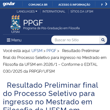
COMUNICA BR
ACESSO À INFORMAÇÃO
PARTI
Casa Civil
LANGUAGES
INTERNATIONAL
SÍTIOS DA UFSM
IR
PARA
PPGF
Ministério da Justiça e Segurança Pública
O
Programa de Pós-Graduação em Filosofia
CONTEÚDO
Ministério da Defesa
Buscar no no Sítio
Busca
Busca:
Menu Principal do Sítio
Menu
Busc
Ministério das Relações Exteriores
Você está aqui:
UFSM
>
PPGF
>
Resultado Preliminar
final do Processo Seletivo para ingresso no Mestrado em
Ministério da Economia
Filosofia da UFSM em 2026/1 – Conforme o EDITAL
030/2025 da PRPGP/UFSM
Ministério da Infraestrutura
Resultado Preliminar final
Início do conteúdo
Ministério da Agricultura, Pecuária e Abastecimento
do Processo Seletivo para
ingresso no Mestrado em
Ministério da Educação
Filosofia da UFSM em