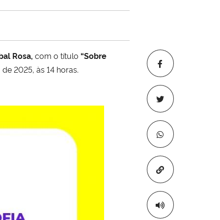
bal Rosa,
com o título
“Sobre
 de 2025, às 14 horas.
Copiar para áre