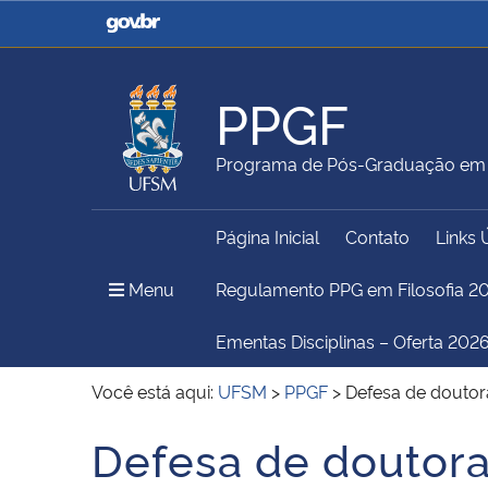
Casa Civil
Ministério da Justiça e
Segurança Pública
PPGF
Ministério da Agricultura,
Ministério da Educação
Programa de Pós-Graduação em F
Pecuária e Abastecimento
Página Inicial
Contato
Links 
Ministério do Meio Ambiente
Ministério do Turismo
Menu Principal do Sítio
Menu
Regulamento PPG em Filosofia 2
Ementas Disciplinas – Oferta 2026
Secretaria de Governo
Gabinete de Segurança
Você está aqui:
UFSM
>
PPGF
>
Defesa de doutor
Institucional
Defesa de doutora
Início do conteúdo