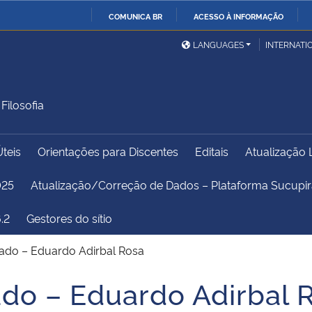
COMUNICA BR
ACESSO À INFORMAÇÃO
Ministério da Defesa
Ministério das Relações
Mini
IR
LANGUAGES
INTERNATI
Exteriores
PARA
O
Ministério da Cidadania
Ministério da Saúde
Mini
CONTEÚDO
ilosofia
Úteis
Orientações para Discentes
Editais
Atualização 
Ministério do
Controladoria-Geral da
Mini
Desenvolvimento Regional
União
Famí
025
Atualização/Correção de Dados – Plataforma Sucup
Hum
.2
Gestores do sítio
Advocacia-Geral da União
Banco Central do Brasil
Plan
ado – Eduardo Adirbal Rosa
do – Eduardo Adirbal 