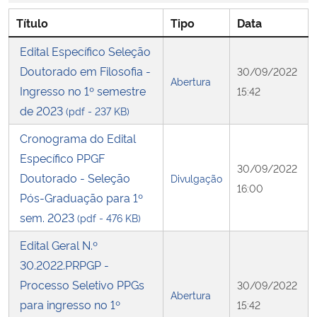
Título
Tipo
Data
Secretaria-Geral
Edital Específico Seleção
Doutorado em Filosofia -
Secretaria de Governo
30/09/2022
Abertura
Ingresso no 1º semestre
15:42
Gabinete de Segurança Institucional
de 2023
(pdf - 237 KB)
Cronograma do Edital
Advocacia-Geral da União
Específico PPGF
30/09/2022
Doutorado - Seleção
Divulgação
Banco Central do Brasil
16:00
Pós-Graduação para 1º
sem. 2023
(pdf - 476 KB)
Planalto
Edital Geral N.º
30.2022.PRPGP -
Processo Seletivo PPGs
30/09/2022
Abertura
para ingresso no 1º
15:42