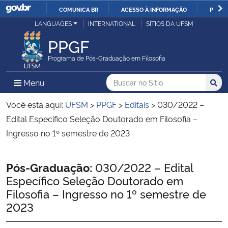
COMUNICA BR
ACESSO À INFORMAÇÃO
PARTI
Casa Civil
LANGUAGES
INTERNATIONAL
SÍTIOS DA UFSM
IR
PARA
PPGF
Ministério da Justiça e Segurança Pública
O
Programa de Pós-Graduação em Filosofia
CONTEÚDO
Ministério da Defesa
Buscar no no Sítio
Busca
Busca:
Menu Principal do Sítio
Menu
Busc
Ministério das Relações Exteriores
Você está aqui:
UFSM
>
PPGF
>
Editais
>
030/2022 –
Edital Específico Seleção Doutorado em Filosofia –
Ministério da Economia
Ingresso no 1º semestre de 2023
Ministério da Infraestrutura
Início do conteúdo
Pós-Graduação:
030/2022 – Edital
Específico Seleção Doutorado em
Ministério da Agricultura, Pecuária e Abastecimento
Filosofia – Ingresso no 1º semestre de
2023
Ministério da Educação