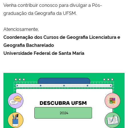
Venha contribuir conosco para divulgar a Pós-
graduação da Geografia da UFSM.
Secretaria-Geral
Atenciosamente,
Secretaria de Governo
Coordenação dos Cursos de Geografia Licenciatura e
Gabinete de Segurança Institucional
Geografia Bacharelado
Universidade Federal de Santa Maria
Advocacia-Geral da União
Banco Central do Brasil
Planalto