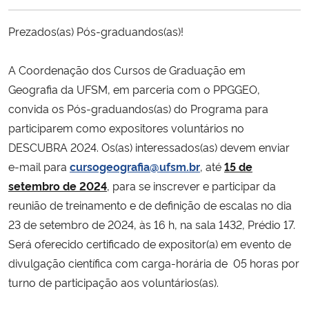
Ministério da Cidadania
Prezados(as) Pós-graduandos(as)!
Ministério da Saúde
A Coordenação dos Cursos de Graduação em
Ministério de Minas e Energia
Geografia da UFSM, em parceria com o PPGGEO,
convida os Pós-graduandos(as) do Programa para
Ministério da Ciência, Tecnologia, Inovações e Comunicações
participarem como expositores voluntários no
DESCUBRA 2024. Os(as) interessados(as) devem enviar
Ministério do Meio Ambiente
e-mail para
cursogeografia@ufsm.br
, até
15 de
setembro de 2024
, para se inscrever e participar da
Ministério do Turismo
reunião de treinamento e de definição de escalas no dia
23 de setembro de 2024, às 16 h, na sala 1432, Prédio 17.
Ministério do Desenvolvimento Regional
Será oferecido certificado de expositor(a) em evento de
divulgação científica com carga-horária de 05 horas por
Controladoria-Geral da União
turno de participação aos voluntários(as).
Ministério da Mulher, da Família e dos Direitos Humanos