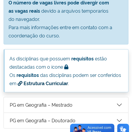
O número de vagas livres pode divergir com
Ministério da Cidadania
as vagas reais
devido a arquivos temporarios
do navegador.
Ministério da Saúde
Para mais informações entre em contato com a
coordenação do curso.
Ministério de Minas e Energia
Ministério da Ciência, Tecnologia, Inovações e Comunicações
As disciplinas que possuem
requisitos
estão
destacadas com o ícone
Ministério do Meio Ambiente
Os
requisitos
das disciplinas podem ser conferidos
em
Estrutura Curricular
.
Ministério do Turismo
Ministério do Desenvolvimento Regional
PG em Geografia – Mestrado
Controladoria-Geral da União
PG em Geografia – Doutorado
Ministério da Mulher, da Família e dos Direitos Humanos