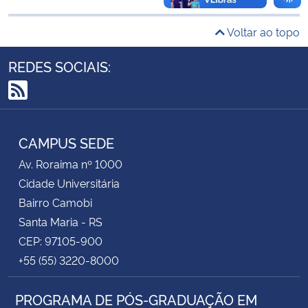
Voltar ao topo
Secretaria-Geral
REDES SOCIAIS:
Secretaria de Governo
RSS
Gabinete de Segurança Institucional
CAMPUS SEDE
Advocacia-Geral da União
Av. Roraima nº 1000
Banco Central do Brasil
Cidade Universitária
Bairro Camobi
Planalto
Santa Maria - RS
CEP: 97105-900
+55 (55) 3220-8000
PROGRAMA DE PÓS-GRADUAÇÃO EM