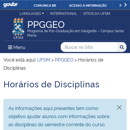
COMUNICA BR
ACESSO À INFORMAÇÃO
PARTI
Casa Civil
LANGUAGES
INTERNATIONAL
SÍTIOS DA UFSM
IR
PPGGEO
PARA
Ministério da Justiça e Segurança Pública
O
Programa de Pós-Graduação em Geografia – Campus Santa
Maria
CONTEÚDO
Ministério da Defesa
Buscar no no Sítio
Busca
Busca:
Menu Principal do Sítio
Menu
Busc
Ministério das Relações Exteriores
Você está aqui:
UFSM
>
PPGGEO
>
Horários de
Disciplinas
Ministério da Economia
Horários de Disciplinas
Início do conteúdo
Ministério da Infraestrutura
Ministério da Agricultura, Pecuária e Abastecimento
As informações aqui presentes tem como
objetivo ajudar alunos com informações sobre
Ministério da Educação
as disciplinas do semestre corrente do curso.