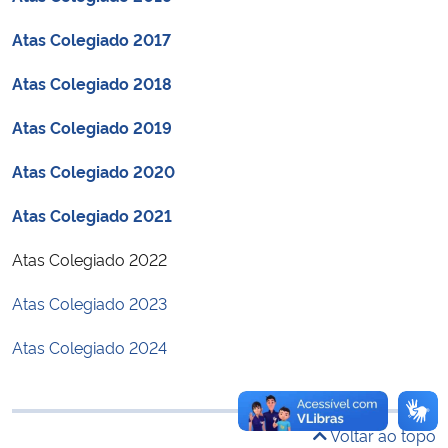
Ministério da Cidadania
Atas Colegiado 2017
Ministério da Saúde
Atas Colegiado 2018
Ministério de Minas e Energia
Atas Colegiado 2019
Atas Colegiado 2020
Ministério da Ciência, Tecnologia, Inovações e Comunicações
Atas Colegiado 2021
Ministério do Meio Ambiente
Atas Colegiado 2022
Ministério do Turismo
Atas Colegiado 2023
Ministério do Desenvolvimento Regional
Atas Colegiado 2024
Controladoria-Geral da União
Voltar ao topo
Ministério da Mulher, da Família e dos Direitos Humanos