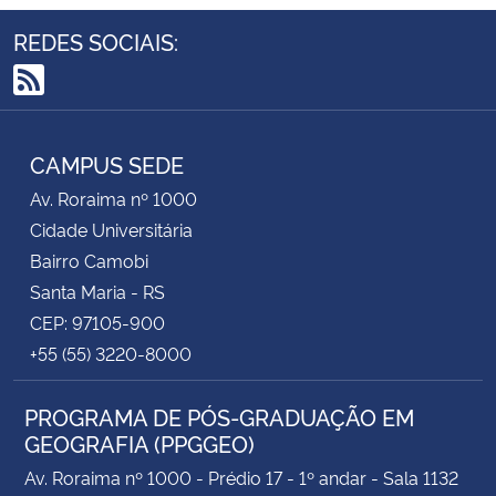
REDES SOCIAIS:
Secretaria-Geral
RSS
Secretaria de Governo
CAMPUS SEDE
Gabinete de Segurança Institucional
Av. Roraima nº 1000
Cidade Universitária
Advocacia-Geral da União
Bairro Camobi
Banco Central do Brasil
Santa Maria - RS
CEP: 97105-900
Planalto
+55 (55) 3220-8000
PROGRAMA DE PÓS-GRADUAÇÃO EM
GEOGRAFIA (PPGGEO)
Av. Roraima nº 1000 - Prédio 17 - 1º andar - Sala 1132