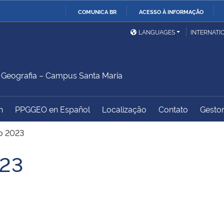
COMUNICA BR
ACESSO À INFORMAÇÃO
Ministério da Defesa
Ministério das Relações
Mini
IR
LANGUAGES
INTERNATI
Exteriores
PARA
O
Ministério da Cidadania
Ministério da Saúde
Mini
CONTEÚDO
Geografia – Campus Santa Maria
h
PPGGEO en Español
Localização
Contato
Gestor
Ministério do
Controladoria-Geral da
Mini
Desenvolvimento Regional
União
Famí
o 2023
Hum
023
Advocacia-Geral da União
Banco Central do Brasil
Plan