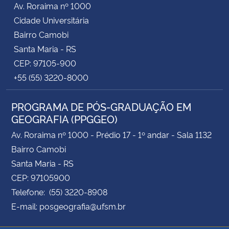
Av. Roraima nº 1000
Cidade Universitária
Secretaria-Geral
Bairro Camobi
Santa Maria - RS
Secretaria de Governo
CEP: 97105-900
+55 (55) 3220-8000
Gabinete de Segurança Institucional
PROGRAMA DE PÓS-GRADUAÇÃO EM
Advocacia-Geral da União
GEOGRAFIA (PPGGEO)
Banco Central do Brasil
Av. Roraima nº 1000 - Prédio 17 - 1º andar - Sala 1132
Bairro Camobi
Planalto
Santa Maria - RS
CEP: 97105900
Telefone: (55) 3220-8908
E-mail: posgeografia@ufsm.br