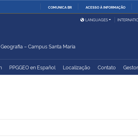
COMUNICA BR
ACESSO À INFORMAÇÃO
Ministério da Defesa
Ministério das Relações
Mini
IR
LANGUAGES
INTERNATI
Exteriores
PARA
O
Ministério da Cidadania
Ministério da Saúde
Mini
CONTEÚDO
Geografia – Campus Santa Maria
h
PPGGEO en Español
Localização
Contato
Gestor
Ministério do
Controladoria-Geral da
Mini
Desenvolvimento Regional
União
Famí
Hum
Advocacia-Geral da União
Banco Central do Brasil
Plan