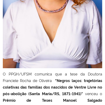
Secretaria-Geral
Secretaria de Governo
Gabinete de Segurança Institucional
Advocacia-Geral da União
Banco Central do Brasil
Planalto
O PPGH/UFSM comunica que a tese da Doutora
Franciele Rocha de Oliveira
“Negros laços: trajetórias
coletivas das famílias dos nascidos de Ventre Livre no
pós-abolição (Santa Maria/RS, 1871-1941)”
venceu o
Prêmio de Teses
Manoel Salgado