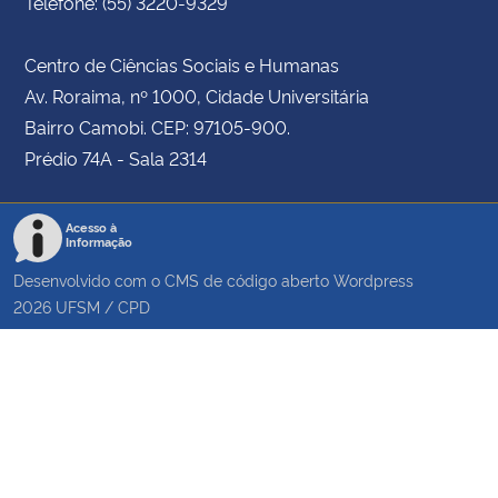
Telefone: (55) 3220-9329
Centro de Ciências Sociais e Humanas
Av. Roraima, nº 1000, Cidade Universitária
Bairro Camobi. CEP: 97105-900.
Prédio 74A - Sala 2314
Acesso à
Informação
Desenvolvido com o CMS de código aberto
Wordpress
2026
UFSM
/
CPD