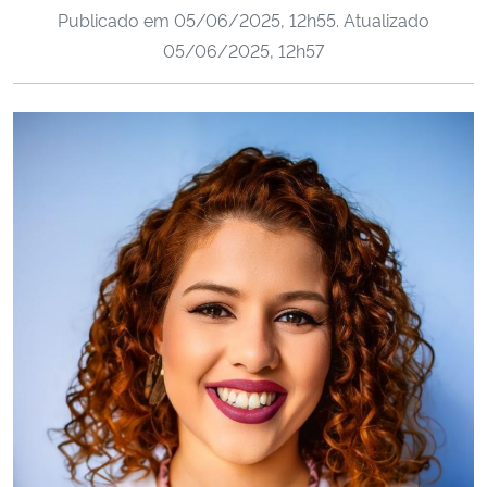
Publicado em
05/06/2025, 12h55
. Atualizado
Ministério da Cidadania
05/06/2025, 12h57
Ministério da Saúde
Ministério de Minas e Energia
Ministério da Ciência, Tecnologia, Inovações e Comunicações
Ministério do Meio Ambiente
Ministério do Turismo
Ministério do Desenvolvimento Regional
Controladoria-Geral da União
Ministério da Mulher, da Família e dos Direitos Humanos