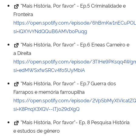
"Mais História, Por favor" - Ep.5 Criminalidade e
Fronteira
https://open.spotify.com/episode/6hBmKw1nECuPO
si=iQXYvYNdQQuB6AMVboPuqg
"Mais História, Por favor" - Ep.6 Eneas Carneiro e
a Direita
https://open.spotify.com/episode/3TIHe9PKsqq4W
si=edMWSxfwSRCv4fo5UyMbiA
"Mais História, Por favor" - Ep.7 Guerra dos
Farrapos e memória farroupilha
https://open.spotify.com/episode/2VpSbMyXlVicatZ
si=K8PnqX3XQV--lTjo29dXgQ
"Mais História, Por favor"- Ep. 8 Pesquisa História
e estudos de gênero