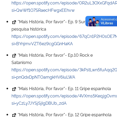
https://open.spotify.com/episode/0R2uL3OXxGFqd
si=QwWf1O7SRaecHFwgxEEhvw
"Mais História, Por favor"- Ep. 9 Surfe e a
pesquisa histórica
https://open.spotify.com/episode/67qCn1P2H0sOE7
si=BYnjmvVZT6ez9cgGGnHaKA
"Mais História, Por favor"- Ep.10 Rock e
Satanismo
https://open.spotify.com/episode/3kPstLwn5fuAqq
si=pnQdxDpNTOamgkHV6iuLWA
"Mais História, Por favor"- Ep. 11 Gripe espanhola
https://open.spotify.com/episode/4VXms5KeqjgOv
si=yCzLy7JYSjSjIgDBUb_zdA
"Mais História, Por favor"- Ep. 12 Gripe espanhola