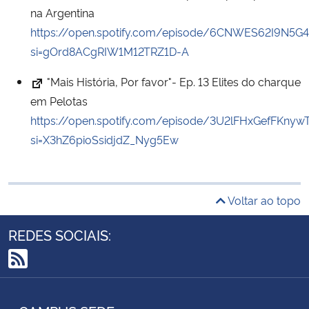
na Argentina
https://open.spotify.com/episode/6CNWES62I9N5
si=gOrd8ACgRIW1M12TRZ1D-A
"Mais História, Por favor"- Ep. 13 Elites do charque
em Pelotas
https://open.spotify.com/episode/3U2lFHxGefFKnyw
si=X3hZ6pioSsidjdZ_Nyg5Ew
Voltar ao topo
REDES SOCIAIS:
RSS