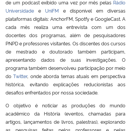
de um podcast exibido uma vez por mês pelas
Rádio
Ministério da Cidadania
Universidade
e
UniFM
e disponível em diversas
plataformas digitais: AnchorFM, Spotfy e GoogleCast. A
Ministério da Saúde
cada mês realiza uma entrevista com um dos
docentes dos programas, além de pesquisadores
Ministério de Minas e Energia
PNPD e professores visitantes. Os discentes dos cursos
de mestrado e doutorado também participam,
Ministério da Ciência, Tecnologia, Inovações e Comunicações
apresentando dados de suas investigações. O
Ministério do Meio Ambiente
programa também desenvolveu participação por meio
do
Twitter
, onde aborda temas atuais em perspectiva
Ministério do Turismo
histórica, evitando explicações reducionistas aos
desafios enfrentados por nossa sociedade.
Ministério do Desenvolvimento Regional
O objetivo é noticiar as produções do mundo
acadêmico da História (eventos, chamadas para
Controladoria-Geral da União
artigos, lançamentos de livros, palestras), explorando
Ministério da Mulher, da Família e dos Direitos Humanos
as pesquisas feitas pelos professores e pelas