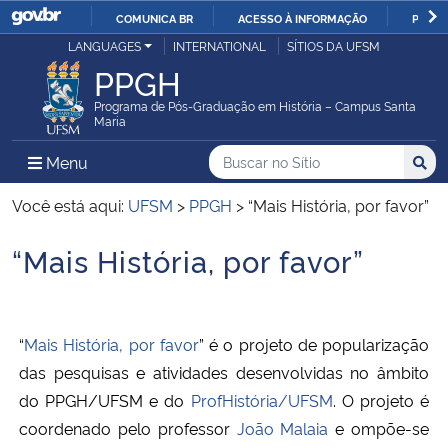
COMUNICA BR
ACESSO À INFORMAÇÃO
PARTI
Casa Civil
LANGUAGES
INTERNATIONAL
SÍTIOS DA UFSM
IR
PPGH
PARA
Ministério da Justiça e Segurança Pública
O
Programa de Pós-Graduação em História – Campus Santa
Maria
CONTEÚDO
Ministério da Defesa
Buscar no no Sítio
Busca
Busca:
Menu Principal do Sítio
Menu
Busc
Ministério das Relações Exteriores
Você está aqui:
UFSM
>
PPGH
>
“Mais História, por favor”
“Mais História, por favor”
Ministério da Economia
Início do conteúdo
Ministério da Infraestrutura
“
Mais História, por favor
” é o projeto de popularização
Ministério da Agricultura, Pecuária e Abastecimento
das pesquisas e atividades desenvolvidas no âmbito
do PPGH/UFSM e do
ProfHistória/UFSM
. O projeto é
Ministério da Educação
coordenado pelo professor
João Malaia
e ompõe-se