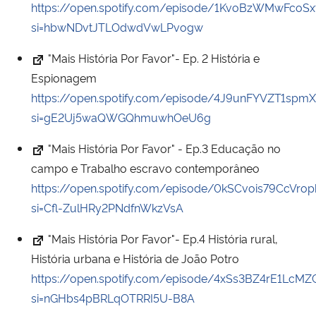
https://open.spotify.com/episode/1KvoBzWMwFcoSx
si=hbwNDvtJTLOdwdVwLPvogw
"Mais História Por Favor"- Ep. 2 História e
Espionagem
https://open.spotify.com/episode/4J9unFYVZT1sp
si=gE2Uj5waQWGQhmuwhOeU6g
"Mais História Por Favor" - Ep.3 Educação no
campo e Trabalho escravo contemporâneo
https://open.spotify.com/episode/0kSCvois79CcVr
si=Cfl-ZulHRy2PNdfnWkzVsA
"Mais História Por Favor"- Ep.4 História rural,
História urbana e História de João Potro
https://open.spotify.com/episode/4xSs3BZ4rE1LcMZ
si=nGHbs4pBRLqOTRRI5U-B8A