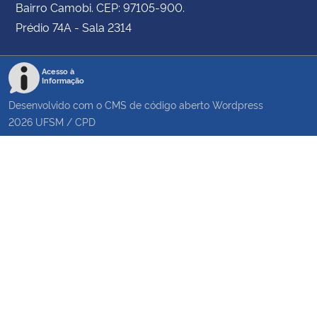
Bairro Camobi. CEP: 97105-900.
Prédio 74A - Sala 2314
Acesso à
Informação
Desenvolvido com o CMS de código aberto
Wordpress
2026
UFSM
/
CPD