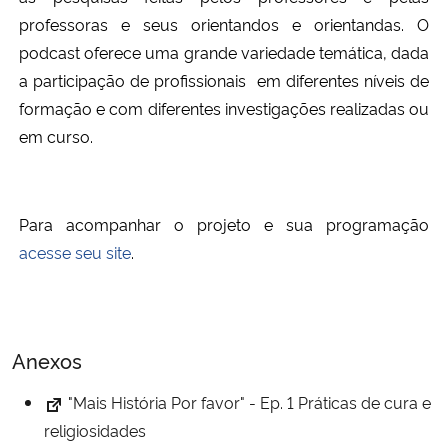
professoras e seus orientandos e orientandas. O
Secretaria-Geral
podcast oferece uma grande variedade temática, dada
a participação de profissionais em diferentes níveis de
Secretaria de Governo
formação e com diferentes investigações realizadas ou
em curso.
Gabinete de Segurança Institucional
Advocacia-Geral da União
Para acompanhar o projeto e sua programação
acesse seu site
.
Banco Central do Brasil
Planalto
Anexos
"Mais História Por favor" - Ep. 1 Práticas de cura e
religiosidades