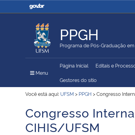
Casa Civil
Ministério da Justiça e
Segurança Pública
PPGH
Ministério da Agricultura,
Ministério da Educação
Programa de Pós-Graduação em H
Pecuária e Abastecimento
Página Inicial
Editais e Process
Ministério do Meio Ambiente
Ministério do Turismo
Menu Principal do Sítio
Menu
Gestores do sítio
Você está aqui:
UFSM
>
PPGH
>
Congresso Intern
Secretaria de Governo
Gabinete de Segurança
Congresso Interna
Início do conteúdo
Institucional
CIHIS/UFSM