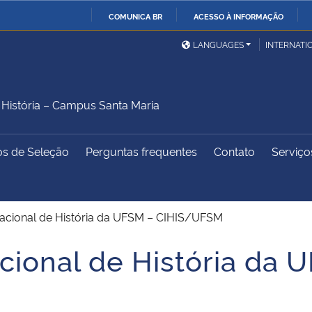
COMUNICA BR
ACESSO À INFORMAÇÃO
Ministério da Defesa
Ministério das Relações
Mini
IR
LANGUAGES
INTERNATI
Exteriores
PARA
O
Ministério da Cidadania
Ministério da Saúde
Mini
CONTEÚDO
istória – Campus Santa Maria
os de Seleção
Perguntas frequentes
Contato
Serviço
Ministério do
Controladoria-Geral da
Mini
Desenvolvimento Regional
União
Famí
Hum
acional de História da UFSM – CIHIS/UFSM
Advocacia-Geral da União
Banco Central do Brasil
Plan
cional de História da 