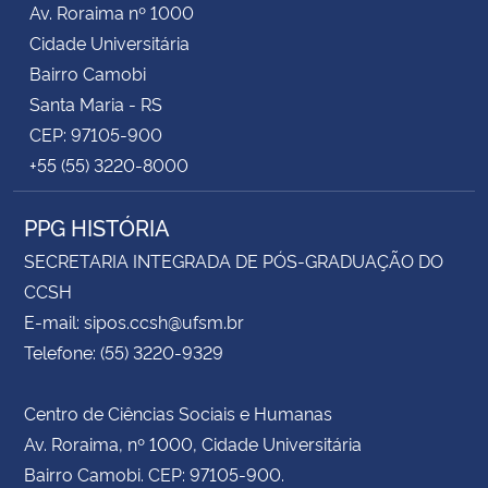
Av. Roraima nº 1000
Cidade Universitária
Secretaria-Geral
Bairro Camobi
Santa Maria - RS
Secretaria de Governo
CEP: 97105-900
+55 (55) 3220-8000
Gabinete de Segurança Institucional
PPG HISTÓRIA
Advocacia-Geral da União
SECRETARIA INTEGRADA DE PÓS-GRADUAÇÃO DO
Banco Central do Brasil
CCSH
E-mail: sipos.ccsh@ufsm.br
Planalto
Telefone: (55) 3220-9329
Centro de Ciências Sociais e Humanas
Av. Roraima, nº 1000, Cidade Universitária
Bairro Camobi. CEP: 97105-900.