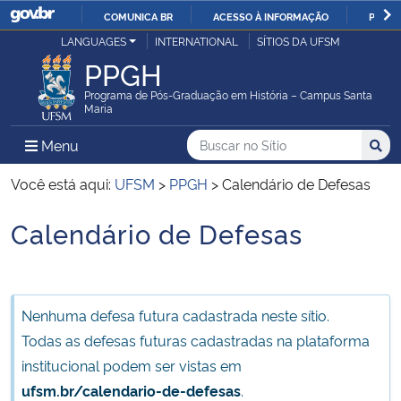
COMUNICA BR
ACESSO À INFORMAÇÃO
PARTI
Casa Civil
LANGUAGES
INTERNATIONAL
SÍTIOS DA UFSM
IR
PPGH
PARA
Ministério da Justiça e Segurança Pública
O
Programa de Pós-Graduação em História – Campus Santa
Maria
CONTEÚDO
Ministério da Defesa
Buscar no no Sítio
Busca
Busca:
Menu Principal do Sítio
Menu
Busc
Ministério das Relações Exteriores
Você está aqui:
UFSM
>
PPGH
>
Calendário de Defesas
Calendário de Defesas
Ministério da Economia
Início do conteúdo
Ministério da Infraestrutura
Nenhuma defesa futura cadastrada neste sítio.
Ministério da Agricultura, Pecuária e Abastecimento
Todas as defesas futuras cadastradas na plataforma
institucional podem ser vistas em
Ministério da Educação
ufsm.br/calendario-de-defesas
.