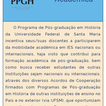
Ministério da Cidadania
Ministério da Saúde
O Programa de Pós-graduação em História
Ministério de Minas e Energia
da Universidade Federal de Santa Maria
incentiva seus/suas discentes a participarem
Ministério da Ciência, Tecnologia, Inovações e Comunicações
da mobilidade acadêmica em IES nacionais ou
internacionais, haja visto que contribui para
Ministério do Meio Ambiente
formação acadêmica de pós-graduação, bem
como busca receber estudantes de outras
Ministério do Turismo
Instituições sejam nacionais ou internacionais,
Ministério do Desenvolvimento Regional
através dos diversos Acordos de Cooperação
firmados com Programas de Pós-graduação
Controladoria-Geral da União
em História de outras instituições de ensino no
País e no exterior (via UFSM), que oportunizam
Ministério da Mulher, da Família e dos Direitos Humanos