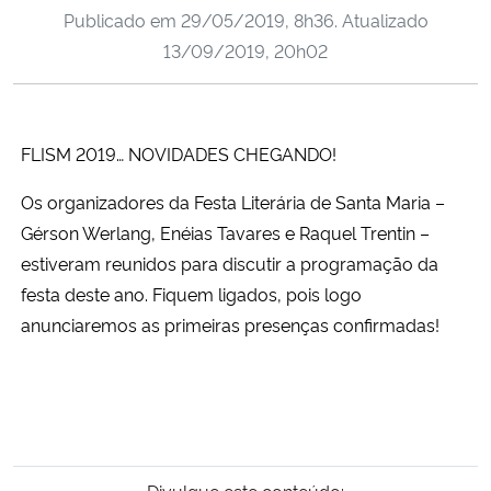
Publicado em
29/05/2019, 8h36
. Atualizado
Ministério da Cidadania
13/09/2019, 20h02
Ministério da Saúde
Ministério de Minas e Energia
FLISM 2019… NOVIDADES CHEGANDO!
Ministério da Ciência, Tecnologia, Inovações e Comunicações
Os organizadores da Festa Literária de Santa Maria –
Gérson Werlang, Enéias Tavares e Raquel Trentin –
Ministério do Meio Ambiente
estiveram reunidos para discutir a programação da
festa deste ano. Fiquem ligados, pois logo
Ministério do Turismo
anunciaremos as primeiras presenças confirmadas!
Ministério do Desenvolvimento Regional
Controladoria-Geral da União
Ministério da Mulher, da Família e dos Direitos Humanos
Divulgue este conteúdo: