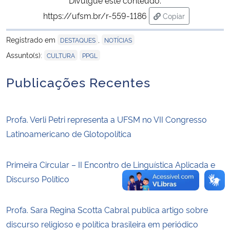
https://ufsm.br/r-559-1186
Copiar
Secretaria-Geral
para área de tran
Registrado em
,
DESTAQUES
NOTÍCIAS
Secretaria de Governo
,
Assunto(s):
CULTURA
PPGL
Publicações Recentes
Gabinete de Segurança Institucional
Advocacia-Geral da União
Profa. Verli Petri representa a UFSM no VII Congresso
Latinoamericano de Glotopolítica
Banco Central do Brasil
Planalto
Primeira Circular – II Encontro de Linguística Aplicada e
Discurso Político
Profa. Sara Regina Scotta Cabral publica artigo sobre
discurso religioso e política brasileira em periódico