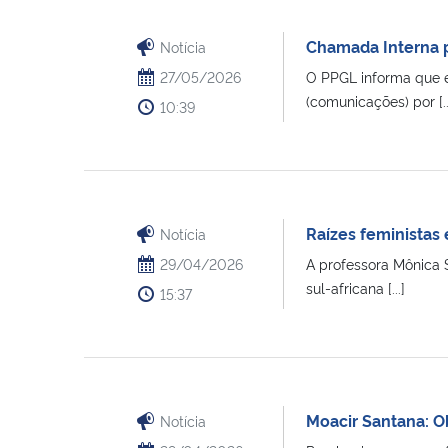
Chamada Interna p
Notícia
27/05/2026
O PPGL informa que e
(comunicações) por [..
10:39
Raízes feministas
Notícia
29/04/2026
A professora Mônica S
sul-africana [...]
15:37
Moacir Santana: 
Notícia