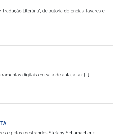
 Tradução Literária”, de autoria de Enéias Tavares e
amentas digitais em sala de aula, a ser [...]
ETA
ares e pelos mestrandos Stefany Schumacher e