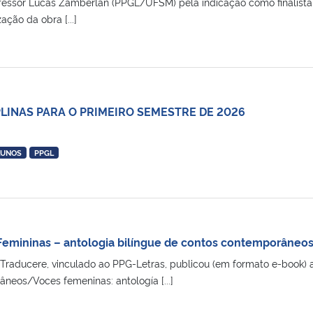
essor Lucas Zamberlan (PPGL/UFSM) pela indicação como finalista d
ação da obra [...]
PLINAS PARA O PRIMEIRO SEMESTRE DE 2026
LUNOS
PPGL
Femininas – antologia bilíngue de contos contemporâneo
Traducere, vinculado ao PPG-Letras, publicou (em formato e-book) a
neos/Voces femeninas: antología [...]