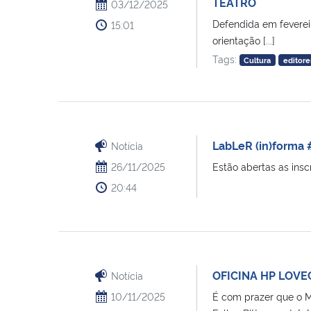
TEATRO
03/12/2025
Defendida em fevereir
15:01
orientação [...]
Tags:
Cultura
editore
LabLeR (in)forma 
Notícia
26/11/2025
Estão abertas as inscr
20:44
OFICINA HP LOV
Notícia
10/11/2025
É com prazer que o M