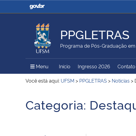
Casa Civil
Ministério da Justiça e
Segurança Pública
PPGLETRAS
Ministério da Agricultura,
Ministério da Educação
Programa de Pós-Graduação em 
Pecuária e Abastecimento
Menu Principal do Sítio
Menu
Início
Ingresso 2026
Contato
Ministério do Meio Ambiente
Ministério do Turismo
Você está aqui:
UFSM
>
PPGLETRAS
>
Notícias
>
Início do conteúdo
Categoria:
Destaq
Secretaria de Governo
Gabinete de Segurança
Institucional