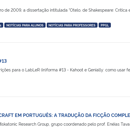
o de 2009, a dissertação intitulada “Otelo, de Shakespeare: Crítica e
s
NOTÍCIAS PARA ALUNOS
NOTÍCIAS PARA PROFESSORES
PPGL
#13
ições para o LabLeR (in)forma #13 - Kahoot e Genially: como usar ferr
ECRAFT EM PORTUGUÊS: A TRADUÇÃO DA FICÇÃO COMPL
iskatonic Research Group, grupo coordenado pelo prof. Enéias Tav