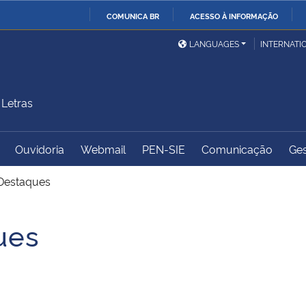
COMUNICA BR
ACESSO À INFORMAÇÃO
Ministério da Defesa
Ministério das Relações
Mini
IR
LANGUAGES
INTERNATI
Exteriores
PARA
O
Ministério da Cidadania
Ministério da Saúde
Mini
CONTEÚDO
Letras
Ouvidoria
Webmail
PEN-SIE
Comunicação
Ges
Ministério do
Controladoria-Geral da
Mini
Desenvolvimento Regional
União
Famí
Destaques
Hum
ues
Advocacia-Geral da União
Banco Central do Brasil
Plan