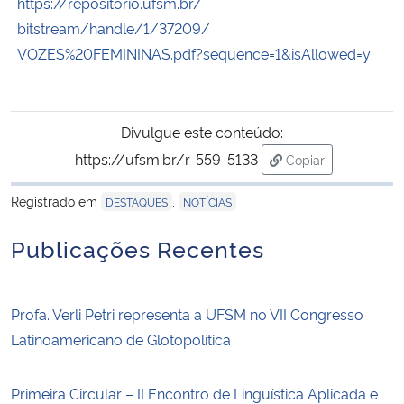
https://repositorio.ufsm.br/
bitstream/handle/1/37209/
VOZES%20FEMININAS.pdf?
sequence=1&isAllowed=y
Divulgue este conteúdo:
https://ufsm.br/r-559-5133
Copiar
para área de tran
Registrado em
,
DESTAQUES
NOTÍCIAS
Publicações Recentes
Profa. Verli Petri representa a UFSM no VII Congresso
Latinoamericano de Glotopolítica
Primeira Circular – II Encontro de Linguística Aplicada e