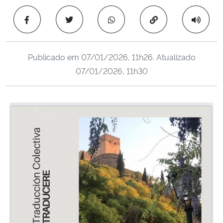
Ministério da Cidadania
Copiar para área 
Ministério da Saúde
Publicado em
07/01/2026, 11h26
. Atualizado
Ministério de Minas e Energia
07/01/2026, 11h30
Ministério da Ciência, Tecnologia, Inovações e Comunicações
Ministério do Meio Ambiente
Ministério do Turismo
Ministério do Desenvolvimento Regional
Controladoria-Geral da União
Ministério da Mulher, da Família e dos Direitos Humanos