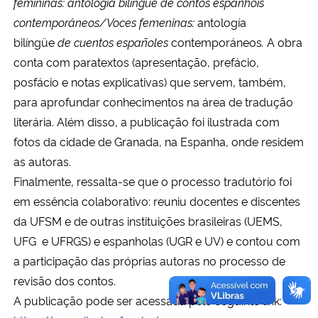
femininas: antologia bilíngue de contos espanhóis
contemporâneos/Voces femeninas:
antología
bilíngüe
de cuentos españoles
contemporáneos
.
A obra
conta com paratextos (apresentação, prefácio,
posfácio e notas explicativas) que servem, também,
para aprofundar conhecimentos na área de tradução
literária. Além disso, a publicação foi ilustrada com
fotos da cidade de Granada, na Espanha, onde residem
as autoras.
Finalmente, ressalta-se que o processo tradutório foi
em essência colaborativo: reuniu docentes e discentes
da UFSM e de outras instituições brasileiras (UEMS,
UFG e UFRGS) e espanholas (UGR e UV) e contou com
a participação das próprias autoras no processo de
revisão dos contos.
A publicação pode ser acessada pelo seguinte link: