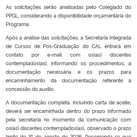
As solicitações serão analisadas pelo Colegiado do
Secretaria-Geral
PPGL, considerando a disponibilidade orçamentária do
Programa.
Secretaria de Governo
Após a análise das solicitações, a Secretaria Integrada
de Cursos de Pós-Graduação do CAL entrará em
Gabinete de Segurança Institucional
contato por e-mail com os(as) discentes
contemplados(as), informando os procedimentos, a
Advocacia-Geral da União
documentação necessária e os prazos para
Banco Central do Brasil
encaminhamento da documentação referente à
concessão do auxílio.
Planalto
A documentação completa, incluindo carta de aceite,
deverá ser encaminhada dentro do prazo informado
pela secretaria no momento da comunicação com
os(as) discentes contemplados(as), observado o prazo
limite de 31 de agosto de 2026. Recomenda-se que