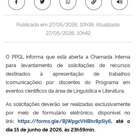
Copiar para área 
Ministério da Cidadania
Ministério da Saúde
Publicado em
27/05/2026, 10h39
. Atualizado
27/05/2026, 10h42
Ministério de Minas e Energia
Ministério da Ciência, Tecnologia, Inovações e Comunicações
O PPGL informa que está aberta a Chamada Interna
para levantamento de solicitações de recursos
Ministério do Meio Ambiente
destinados à apresentação de trabalhos
(comunicações) por discentes do Programa em
Ministério do Turismo
eventos científicos da área de Linguística e Literatura.
Ministério do Desenvolvimento Regional
As solicitações deverão ser realizadas exclusivamente
por meio de formulário eletrônico, disponível no
Controladoria-Geral da União
link:
https://forms.gle/BjWpgcVHBhr8p5iy6
, até o
dia 15 de junho de 2026, às 23h59min.
Ministério da Mulher, da Família e dos Direitos Humanos