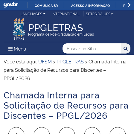
COMUNICA BR
ACESSO À INFORMAÇÃO
PARTI
Casa Civil
LANGUAGES
INTERNATIONAL
SÍTIOS DA UFSM
IR
PARA
PPGLETRAS
Ministério da Justiça e Segurança Pública
O
Programa de Pós-Graduação em Letras
CONTEÚDO
Ministério da Defesa
Buscar no no Sítio
Busca
Busca:
Menu Principal do Sítio
Menu
Busc
Ministério das Relações Exteriores
Você está aqui:
UFSM
>
PPGLETRAS
>
Chamada Interna
para Solicitação de Recursos para Discentes –
Ministério da Economia
PPGL/2026
Chamada Interna para
Ministério da Infraestrutura
Início do conteúdo
Solicitação de Recursos para
Ministério da Agricultura, Pecuária e Abastecimento
Discentes – PPGL/2026
Ministério da Educação