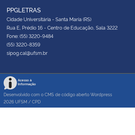
PPGLETRAS
Cidade Universitária - Santa Maria (RS)
Rua E, Prédio 16 - Centro de Educação, Sala 3222
Fone: (55) 3220-9484
(55) 3220-8359
sipog.cal@ufsm.br
Acesso à
Informação
Desenvolvido com o CMS de código aberto
Wordpress
2026
UFSM
/
CPD