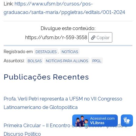
Link:
https://www.ufsm.br/cursos/pos-
graduacao/santa-maria/ppgletras/editais/001-2024
Secretaria-Geral
Divulgue este conteúdo:
Secretaria de Governo
https://ufsm.br/r-559-3558
Copiar
para área de tran
Gabinete de Segurança Institucional
Registrado em
,
DESTAQUES
NOTÍCIAS
,
,
Assunto(s):
BOLSAS
NOTÍCIAS PARA ALUNOS
PPGL
Advocacia-Geral da União
Publicações Recentes
Banco Central do Brasil
Planalto
Profa. Verli Petri representa a UFSM no VII Congresso
Latinoamericano de Glotopolítica
Primeira Circular – II Encontro de Linguística Aplicada e
Discurso Político