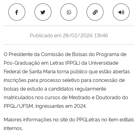
Ministério da Cidadania
Copiar para área 
Ministério da Saúde
Publicado em
28/02/2024, 13h46
Ministério de Minas e Energia
O Presidente da Comissão de Bolsas do Programa de
Ministério da Ciência, Tecnologia, Inovações e Comunicações
Pós-Graduação em Letras (PPGL) da Universidade
Federal de Santa Maria torna público que estão abertas
Ministério do Meio Ambiente
inscrições para processo seletivo para concessão de
Ministério do Turismo
bolsas de estudo a candidatos regularmente
matriculados nos cursos de Mestrado e Doutorado do
Ministério do Desenvolvimento Regional
PPGL/UFSM, ingressantes em 2024.
Maiores informações no site do PPGLetras no item editais
Controladoria-Geral da União
internos.
Ministério da Mulher, da Família e dos Direitos Humanos