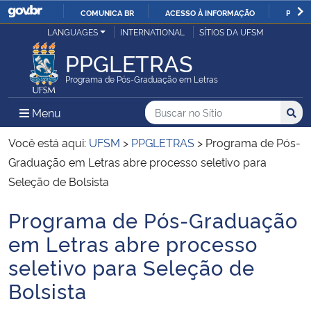
COMUNICA BR
ACESSO À INFORMAÇÃO
PARTI
Casa Civil
LANGUAGES
INTERNATIONAL
SÍTIOS DA UFSM
IR
PARA
PPGLETRAS
Ministério da Justiça e Segurança Pública
O
Programa de Pós-Graduação em Letras
CONTEÚDO
Ministério da Defesa
Buscar no no Sítio
Busca
Busca:
Menu Principal do Sítio
Menu
Busc
Ministério das Relações Exteriores
Você está aqui:
UFSM
>
PPGLETRAS
>
Programa de Pós-
Graduação em Letras abre processo seletivo para
Ministério da Economia
Seleção de Bolsista
Programa de Pós-Graduação
Ministério da Infraestrutura
Início do conteúdo
em Letras abre processo
Ministério da Agricultura, Pecuária e Abastecimento
seletivo para Seleção de
Bolsista
Ministério da Educação