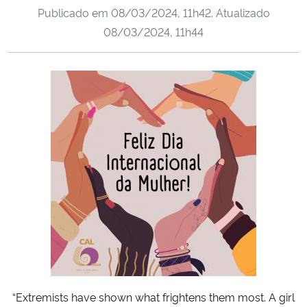
Publicado em
08/03/2024, 11h42
. Atualizado
Ministério da Cidadania
08/03/2024, 11h44
Ministério da Saúde
Ministério de Minas e Energia
Ministério da Ciência, Tecnologia, Inovações e Comunicações
Ministério do Meio Ambiente
Ministério do Turismo
Ministério do Desenvolvimento Regional
Controladoria-Geral da União
“Extremists have shown what frightens them most. A girl
Ministério da Mulher, da Família e dos Direitos Humanos