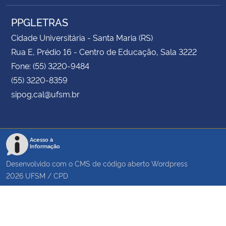
PPGLETRAS
Cidade Universitária - Santa Maria (RS)
Rua E, Prédio 16 - Centro de Educação, Sala 3222
Fone: (55) 3220-9484
(55) 3220-8359
sipog.cal@ufsm.br
Acesso à
Informação
Desenvolvido com o CMS de código aberto
Wordpress
2026
UFSM
/
CPD