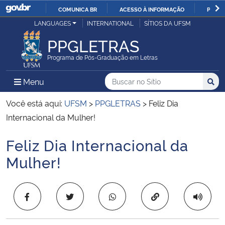
COMUNICA BR
ACESSO À INFORMAÇÃO
PARTI
Casa Civil
LANGUAGES
INTERNATIONAL
SÍTIOS DA UFSM
IR
PARA
PPGLETRAS
Ministério da Justiça e Segurança Pública
O
Programa de Pós-Graduação em Letras
CONTEÚDO
Ministério da Defesa
Buscar no no Sítio
Busca
Busca:
Menu Principal do Sítio
Menu
Busc
Ministério das Relações Exteriores
Você está aqui:
UFSM
>
PPGLETRAS
>
Feliz Dia
Internacional da Mulher!
Ministério da Economia
Feliz Dia Internacional da
Início do conteúdo
Ministério da Infraestrutura
Mulher!
Ministério da Agricultura, Pecuária e Abastecimento
Copiar para área 
Ministério da Educação