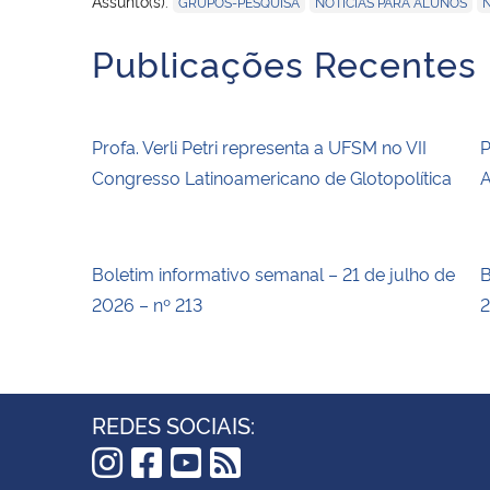
Assunto(s):
GRUPOS-PESQUISA
NOTÍCIAS PARA ALUNOS
N
Publicações Recentes
Profa. Verli Petri representa a UFSM no VII
P
Congresso Latinoamericano de Glotopolítica
A
Boletim informativo semanal – 21 de julho de
B
2026 – nº 213
2
REDES SOCIAIS: