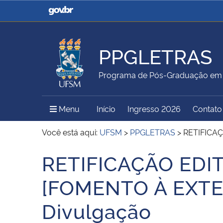
Casa Civil
Ministério da Justiça e
Segurança Pública
PPGLETRAS
Ministério da Agricultura,
Ministério da Educação
Programa de Pós-Graduação em 
Pecuária e Abastecimento
Menu Principal do Sítio
Menu
Início
Ingresso 2026
Contato
Ministério do Meio Ambiente
Ministério do Turismo
Você está aqui:
UFSM
>
PPGLETRAS
>
RETIFICA
RETIFICAÇÃO EDI
Início do conteúdo
Secretaria de Governo
Gabinete de Segurança
[FOMENTO À EXT
Institucional
Divulgação