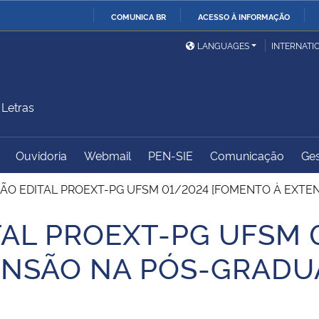
COMUNICA BR
ACESSO À INFORMAÇÃO
Ministério da Defesa
Ministério das Relações
Mini
IR
LANGUAGES
INTERNATI
Exteriores
PARA
O
Ministério da Cidadania
Ministério da Saúde
Mini
CONTEÚDO
Letras
Ouvidoria
Webmail
PEN-SIE
Comunicação
Ges
Ministério do
Controladoria-Geral da
Mini
Desenvolvimento Regional
União
Famí
ÇÃO EDITAL PROEXT-PG UFSM 01/2024 [FOMENTO À EXTE
Hum
TAL PROEXT-PG UFSM 
Advocacia-Geral da União
Banco Central do Brasil
Plan
ENSÃO NA PÓS-GRADU