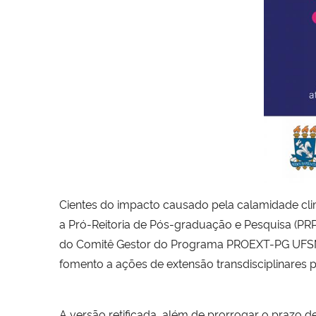
Cientes do impacto causado pela calamidade cl
a Pró-Reitoria de Pós-graduação e Pesquisa (PRP
do Comitê Gestor do Programa PROEXT-PG UFSM 
fomento a ações de extensão transdisciplinares
A versão retificada, além de prorrogar o praz