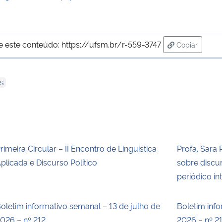
e este conteúdo:
https://ufsm.br/r-559-3747
Copiar
para área de
OS
rimeira Circular – II Encontro de Linguística
Profa. Sara 
plicada e Discurso Político
sobre discur
periódico in
oletim informativo semanal – 13 de julho de
Boletim inf
026 – nº 212
2026 – nº 2