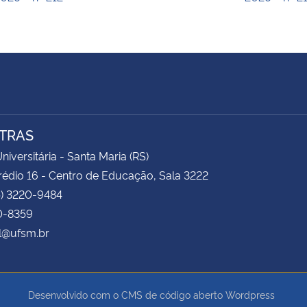
TRAS
niversitária - Santa Maria (RS)
rédio 16 - Centro de Educação, Sala 3222
5) 3220-9484
0-8359
l@ufsm.br
Desenvolvido com o CMS de código aberto
Wordpress