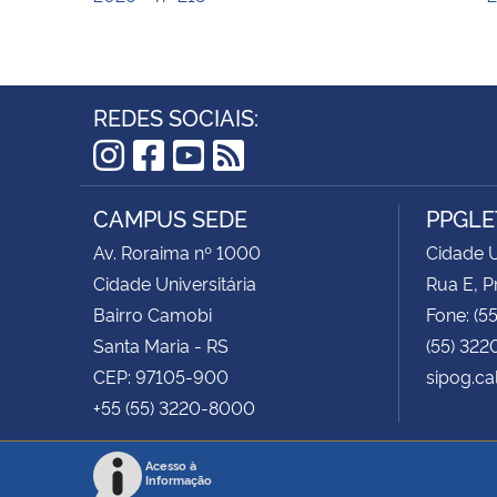
REDES SOCIAIS:
Instagram
Facebook
YouTube
RSS
CAMPUS SEDE
PPGLE
Av. Roraima nº 1000
Cidade U
Cidade Universitária
Rua E, P
Bairro Camobi
Fone: (5
Santa Maria - RS
(55) 322
CEP: 97105-900
sipog.ca
+55 (55) 3220-8000
Acesso à
Informação