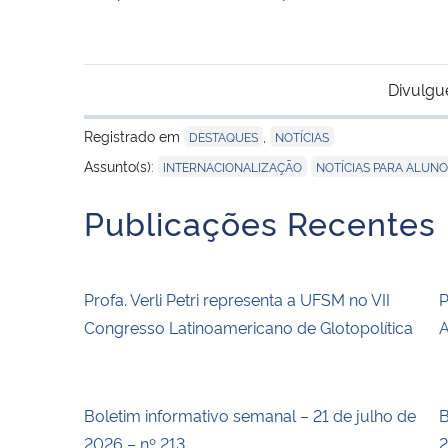
Divulgu
Registrado em
,
DESTAQUES
NOTÍCIAS
,
Assunto(s):
INTERNACIONALIZAÇÃO
NOTÍCIAS PARA ALUN
Publicações Recentes
Profa. Verli Petri representa a UFSM no VII
P
Congresso Latinoamericano de Glotopolítica
A
Boletim informativo semanal – 21 de julho de
B
2026 – nº 213
2