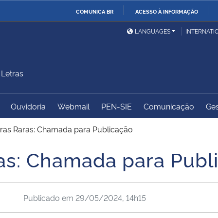
COMUNICA BR
ACESSO À INFORMAÇÃO
Ministério da Defesa
Ministério das Relações
Mini
IR
LANGUAGES
INTERNATI
Exteriores
PARA
O
Ministério da Cidadania
Ministério da Saúde
Mini
CONTEÚDO
Letras
Ouvidoria
Webmail
PEN-SIE
Comunicação
Ges
Ministério do
Controladoria-Geral da
Mini
Desenvolvimento Regional
União
Famí
tras Raras: Chamada para Publicação
Hum
ras: Chamada para Publ
Advocacia-Geral da União
Banco Central do Brasil
Plan
Publicado em
29/05/2024, 14h15