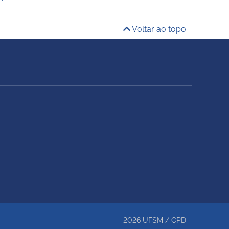
Voltar ao topo
2026
UFSM
/
CPD