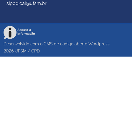
sipog.cal@ufsm.br
Acesso à
Informação
Desenvolvido com o CMS de código aberto
Wordpress
2026
UFSM
/
CPD