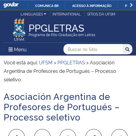
COMUNICA BR
ACESSO À INFORMAÇÃO
PARTI
Casa Civil
LANGUAGES
INTERNATIONAL
SÍTIOS DA UFSM
IR
PARA
PPGLETRAS
Ministério da Justiça e Segurança Pública
O
Programa de Pós-Graduação em Letras
CONTEÚDO
Ministério da Defesa
Buscar no no Sítio
Busca
Busca:
Menu Principal do Sítio
Menu
Busc
Ministério das Relações Exteriores
Você está aqui:
UFSM
>
PPGLETRAS
>
Asociación
Argentina de Profesores de Portugués – Processo
Ministério da Economia
seletivo
Asociación Argentina de
Ministério da Infraestrutura
Início do conteúdo
Profesores de Portugués –
Ministério da Agricultura, Pecuária e Abastecimento
Processo seletivo
Ministério da Educação