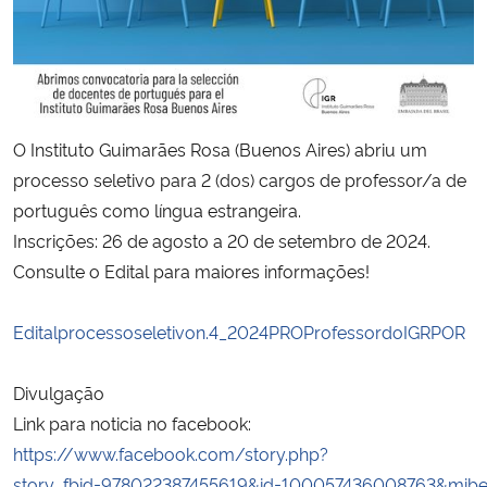
Secretaria-Geral
Secretaria de Governo
O Instituto Guimarães Rosa (Buenos Aires) abriu um
Gabinete de Segurança Institucional
processo seletivo para 2 (dos) cargos de professor/a de
português como língua estrangeira.
Advocacia-Geral da União
Inscrições: 26 de agosto a 20 de setembro de 2024.
Consulte o Edital para maiores informações!
Banco Central do Brasil
Editalprocessoseletivon.4_2024PROProfessordoIGRPOR
Planalto
Divulgação
Link para noticia no facebook:
https://www.facebook.com/story.php?
story_fbid=978022387455619&id=100057436008763&mibex