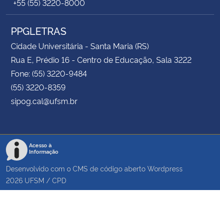
+55 (55) 3220-8000
PPGLETRAS
Cidade Universitária - Santa Maria (RS)
Rua E, Prédio 16 - Centro de Educação, Sala 3222
Fone: (55) 3220-9484
(55) 3220-8359
sipog.cal@ufsm.br
Acesso à
Informação
Desenvolvido com o CMS de código aberto
Wordpress
2026
UFSM
/
CPD