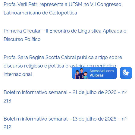
Profa. Verli Petri representa a UFSM no VII Congresso
Latinoamericano de Glotopolítica
Secretaria-Geral
Primeira Circular – II Encontro de Linguística Aplicada e
Secretaria de Governo
Discurso Político
Gabinete de Segurança Institucional
Profa. Sara Regina Scotta Cabral publica artigo sobre
Advocacia-Geral da União
discurso religioso e política brasileira em periódico
internacional
Banco Central do Brasil
Boletim informativo semanal – 21 de julho de 2026 – nº
Planalto
213
Boletim informativo semanal – 13 de julho de 2026 – nº
212