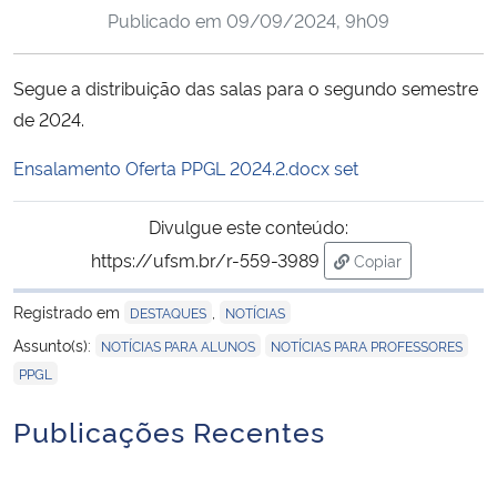
Publicado em
09/09/2024, 9h09
Ministério da Cidadania
Ministério da Saúde
Segue a distribuição das salas para o segundo semestre
de 2024.
Ministério de Minas e Energia
Ensalamento Oferta PPGL 2024.2.docx set
Ministério da Ciência, Tecnologia, Inovações e Comunicações
Divulgue este conteúdo:
Ministério do Meio Ambiente
https://ufsm.br/r-559-3989
Copiar
para área de tran
Registrado em
,
DESTAQUES
NOTÍCIAS
Ministério do Turismo
,
,
Assunto(s):
NOTÍCIAS PARA ALUNOS
NOTÍCIAS PARA PROFESSORES
Ministério do Desenvolvimento Regional
PPGL
Publicações Recentes
Controladoria-Geral da União
Ministério da Mulher, da Família e dos Direitos Humanos